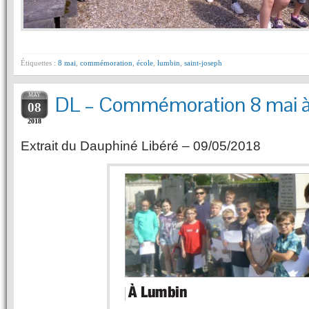
Étiquettes :
8 mai
,
commémoration
,
école
,
lumbin
,
saint-joseph
MAY
DL – Commémoration 8 mai 
08
2018
Extrait du Dauphiné Libéré – 09/05/2018