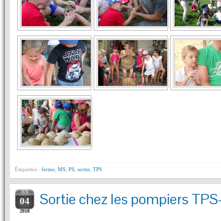
Étiquettes :
ferme
,
MS
,
PS
,
sortie
,
TPS
JUN
Sortie chez les pompiers T
04
2018