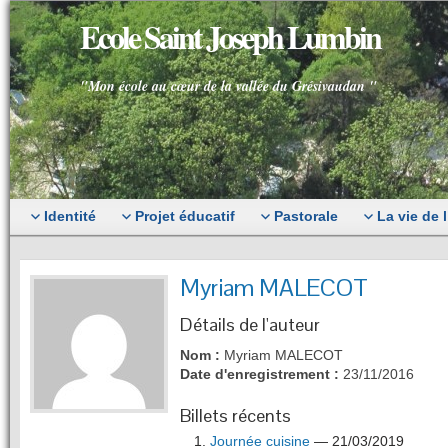
Ecole Saint Joseph Lumbin
"Mon école au cœur de la vallée du Grésivaudan "
Identité
Projet éducatif
Pastorale
La vie de 
Myriam MALECOT
Détails de l'auteur
Nom :
Myriam MALECOT
Date d'enregistrement :
23/11/2016
Billets récents
Journée cuisine
— 21/03/2019