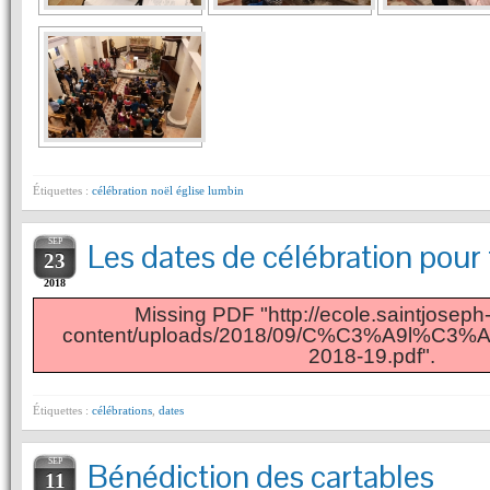
Étiquettes :
célébration noël église lumbin
SEP
Les dates de célébration pou
23
2018
Missing PDF "http://ecole.saintjoseph-
content/uploads/2018/09/C%C3%A9l%C3%A9b
2018-19.pdf".
Étiquettes :
célébrations
,
dates
SEP
Bénédiction des cartables
11