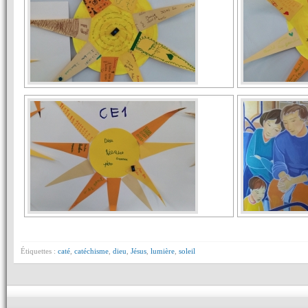
Étiquettes :
caté
,
catéchisme
,
dieu
,
Jésus
,
lumière
,
soleil