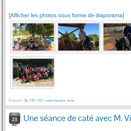
[Afficher les photos sous forme de diaporama]
Étiquettes :
By
,
CE1
,
CE2
,
centre équestre
,
sortie
NOV
Une séance de caté avec M. V
21
2017