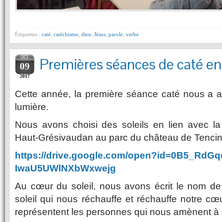
Étiquettes :
caté
,
catéchisme
,
dieu
,
Jésus
,
parole
,
verbe
OCT
Premières séances de caté e
09
2017
Cette année, la première séance caté nous a am
lumière.
Nous avons choisi des soleils en lien avec la
Haut-Grésivaudan au parc du château de Tencin
https://drive.google.com/open?
id=0B5_RdGqc
IwaU5UWlNXbWxwej
g
Au cœur du soleil, nous avons écrit le nom de
soleil qui nous réchauffe et réchauffe notre cœ
représentent les personnes qui nous amènent à 