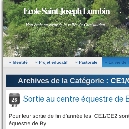
Ecole Saint Joseph Lumbin
"Mon école au cœur de la vallée du Grésivaudan "
Identité
Projet éducatif
Pastorale
La vie de 
Archives de la Catégorie :
CE1/
JUN
Sortie au centre équestre de
26
2018
Pour leur sortie de fin d’année les CE1/CE2 son
équestre de By