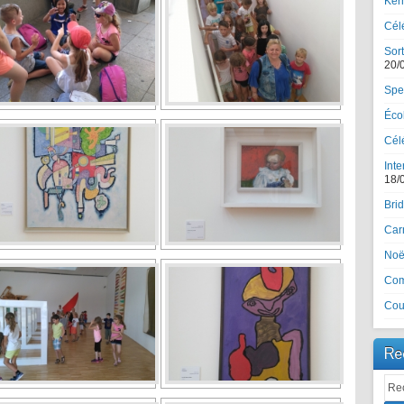
Ker
Cél
Sort
20/
Spe
Écol
Célé
Inte
18/
Brid
Car
Noël
Com
Cou
Re