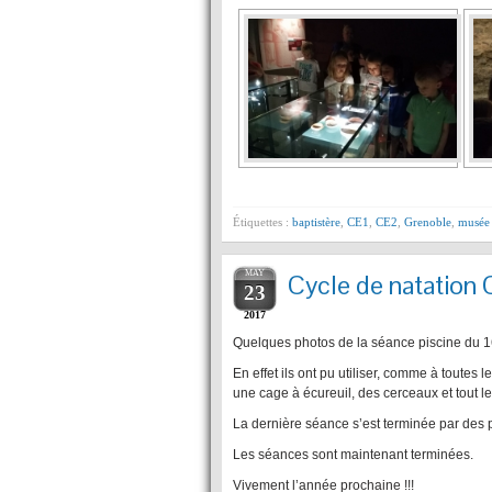
Étiquettes :
baptistère
,
CE1
,
CE2
,
Grenoble
,
musée
MAY
Cycle de natation
23
2017
Quelques photos de la séance piscine du 16 
En effet ils ont pu utiliser, comme à toute
une cage à écureuil, des cerceaux et tout le
La dernière séance s’est terminée par des p
Les séances sont maintenant terminées.
Vivement l’année prochaine !!!