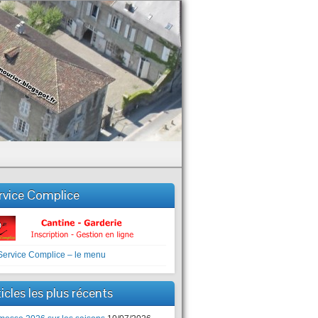
rvice Complice
icles les plus récents