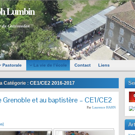
eph Lumbin
e du Grésivaudan "
Pastorale
La vie de l’école
Contact
Liens
Se
a Catégorie :
CE1/CE2 2016-2017
 Grenoble et au baptistère – CE1/CE2
Par
Laurence HAHN
Art
ma]