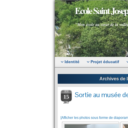
Ecole Saint Jos
"Mon école au cœur de la vallé
Identité
Projet éducatif
Archives de l
JUN
Sortie au musée de
15
2017
[Afficher les photos sous forme de diapora