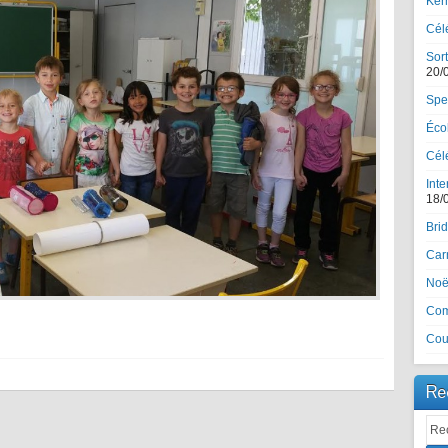
Ker
Cél
Sort
20/
Spe
Écol
Célé
Inte
18/
Brid
Car
Noël
Com
Cou
Re