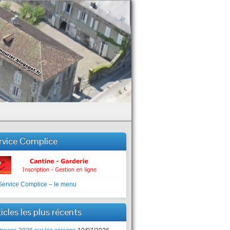
rvice Complice
icles les plus récents