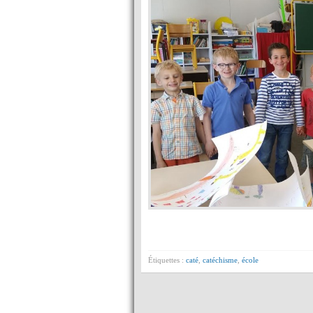
Étiquettes :
caté
,
catéchisme
,
école