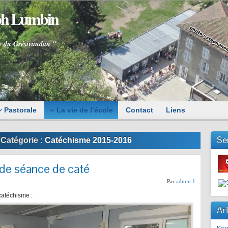
eph Lumbin
e du Grésivaudan "
Pastorale
La vie de l’école
Contact
Liens
Se
 Catégorie :
Catéchisme 2015-2016
 de séance de caté
Par
admin 1
catéchisme :
Art