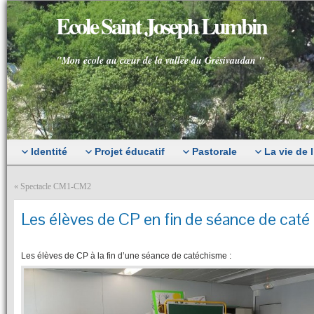
Ecole Saint Joseph Lumbin
"Mon école au cœur de la vallée du Grésivaudan "
Identité
Projet éducatif
Pastorale
La vie de 
«
Spectacle CM1-CM2
Les élèves de CP en fin de séance de caté
Les élèves de CP à la fin d’une séance de catéchisme :