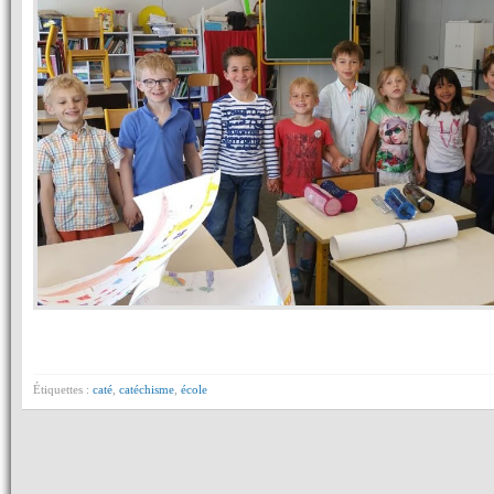
Étiquettes :
caté
,
catéchisme
,
école