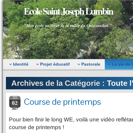
Ecole Saint Joseph Lumbin
"Mon école au cœur de la vallée du Grésivaudan "
Identité
Projet éducatif
Pastorale
La vie de 
Archives de la Catégorie :
Toute l
JUN
Course de printemps
02
2017
Pour bien finir le long WE, voilà une vidéo refléta
course de printemps !