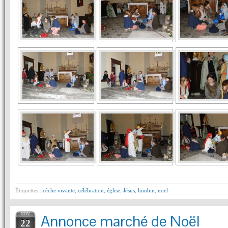
Étiquettes :
cèche vivante
,
célébration
,
église
,
Jésus
,
lumbin
,
noël
NOV
Annonce marché de Noël
22