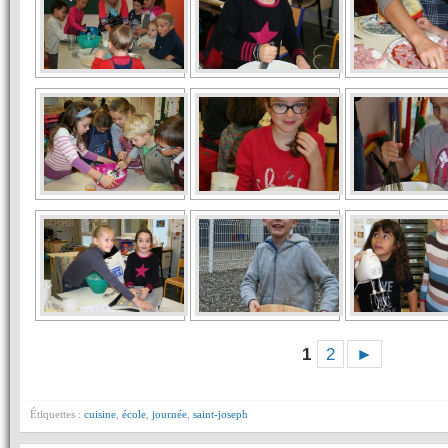
1
2
►
Étiquettes :
cuisine
,
école
,
journée
,
saint-joseph