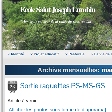
Ecole Saint Joseph Lumbin
"Mon école au cœur de la vallée du Grésivaudan "
Identité
Projet éducatif
Pastorale
La vie de 
Archive mensuelles:
mar
MAR
Sortie raquettes PS-MS-GS
23
2018
Article à venir …
[Afficher les photos sous forme de diaporama]