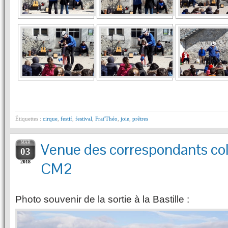
Étiquettes :
cirque
,
festif
,
festival
,
Frat'Théo
,
joie
,
prêtres
MAR
Venue des correspondants c
03
2018
CM2
Photo souvenir de la sortie à la Bastille :