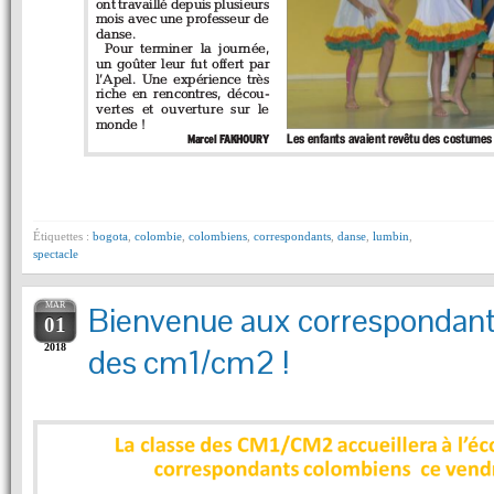
Étiquettes :
bogota
,
colombie
,
colombiens
,
correspondants
,
danse
,
lumbin
,
spectacle
MAR
Bienvenue aux correspondan
01
2018
des cm1/cm2 !