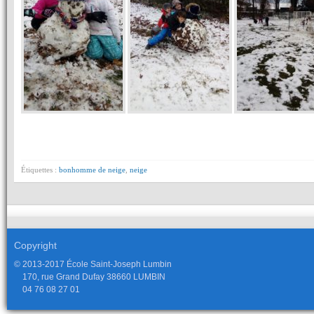
Étiquettes :
bonhomme de neige
,
neige
Copyright
© 2013-2017 École Saint-Joseph Lumbin
170, rue Grand Dufay 38660 LUMBIN
04 76 08 27 01