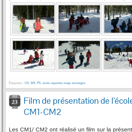
Étiquettes :
GS
,
MS
,
PS
,
sortie raquettes neige montagne
MAR
Film de présentation de l’école
23
2018
CM1-CM2
Les CM1/ CM2 ont réalisé un film sur la présent