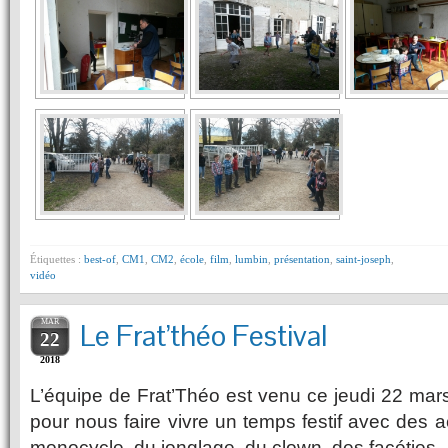
Étiquettes :
best-of
,
CM1
,
CM2
,
école
,
film
,
lumbin
,
présentation
,
saint-joseph
,
vidéo
MAR
Le Frat’théo Festival
22
2018
L’équipe de Frat’Théo est venu ce jeudi 22 mars
pour nous faire vivre un temps festif avec des a
monocycle, du jonglage, du clown, des facéties.