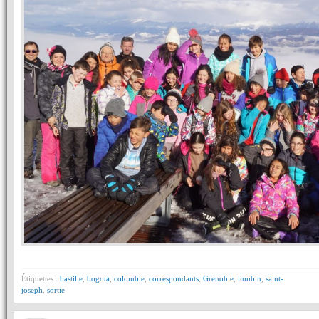
Étiquettes :
bastille
,
bogota
,
colombie
,
correspondants
,
Grenoble
,
lumbin
,
saint-
joseph
,
sortie