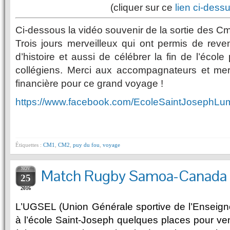
(cliquer sur ce
lien ci-dess
Ci-dessous la vidéo souvenir de la sortie des 
Trois jours merveilleux qui ont permis de reven
d’histoire et aussi de célébrer la fin de l’école
collégiens. Merci aux accompagnateurs et merc
financière pour ce grand voyage !
https://www.facebook.com/EcoleSaintJosephLu
Étiquettes :
CM1
,
CM2
,
puy du fou
,
voyage
NOV
Match Rugby Samoa-Canad
25
2016
L’UGSEL (Union Générale sportive de l’Enseign
à l’école Saint-Joseph quelques places pour ven