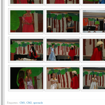
Étiquettes :
CM1
,
CM2
,
spectacle