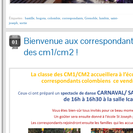
Étiquettes :
bastille
,
bogota
,
colombie
,
correspondants
,
Grenoble
,
lumbin
,
saint-
joseph
,
sortie
MAR
Bienvenue aux correspondan
01
2018
des cm1/cm2 !