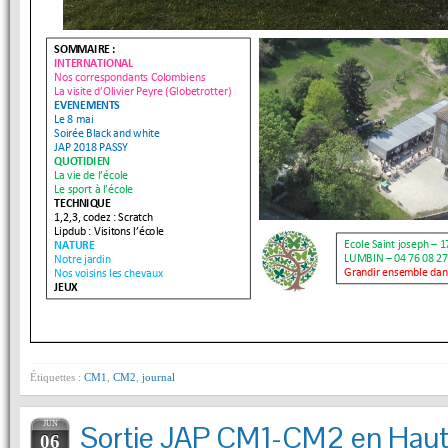
Étiquettes :
CM1
,
CM2
,
journal
JUN
Sortie JAP CM1-CM2 en Haut
06