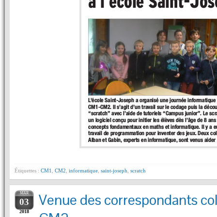
Étiquettes :
CM1
,
CM2
,
informatique
,
saint-joseph
,
scratch
MAR
Venue des correspondants c
03
2018