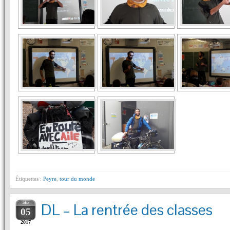
Étiquettes :
Peyre
,
tour du monde
SEP
DL – La rentrée des classes
05
2017