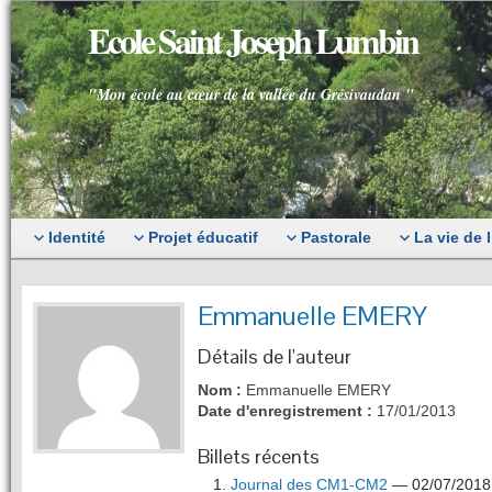
Ecole Saint Joseph Lumbin
"Mon école au cœur de la vallée du Grésivaudan "
Identité
Projet éducatif
Pastorale
La vie de 
Emmanuelle EMERY
Détails de l'auteur
Nom :
Emmanuelle EMERY
Date d'enregistrement :
17/01/2013
Billets récents
Journal des CM1-CM2
— 02/07/2018