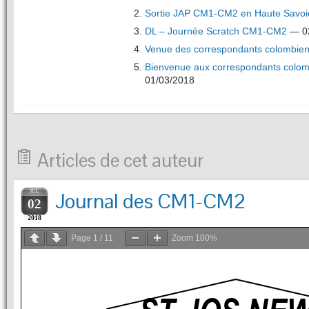
Sortie JAP CM1-CM2 en Haute Savoi
DL – Journée Scratch CM1-CM2
— 02
Venue des correspondants colombi
Bienvenue aux correspondants colom
01/03/2018
Articles de cet auteur
JUL
Journal des CM1-CM2
02
2018
Page
1
/
11
Zoom
100%