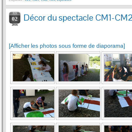
JUN
Décor du spectacle CM1-CM2 
02
2016
[Afficher les photos sous forme de diaporama]