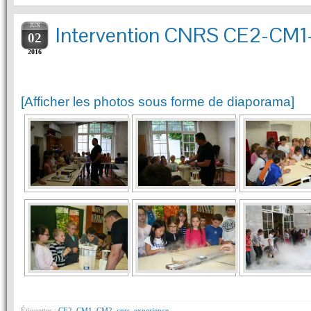
JUN
Intervention CNRS CE2-CM
02
2016
[Afficher les photos sous forme de diaporama]
Étiquettes :
CE2
,
CM1
,
CM2
,
cnrs
,
experience