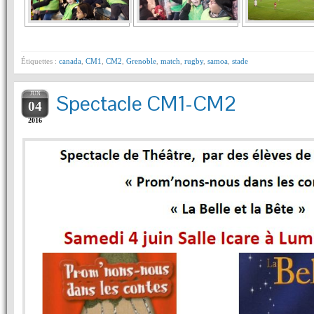
Étiquettes :
canada
,
CM1
,
CM2
,
Grenoble
,
match
,
rugby
,
samoa
,
stade
JUN
Spectacle CM1-CM2
04
2016