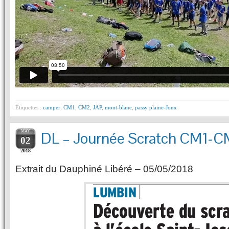
Étiquettes :
camper
,
CM1
,
CM2
,
JAP
,
mont-blanc
,
passy plaine-Joux
MAY
DL – Journée Scratch CM1-
02
2018
Extrait du Dauphiné Libéré – 05/05/2018