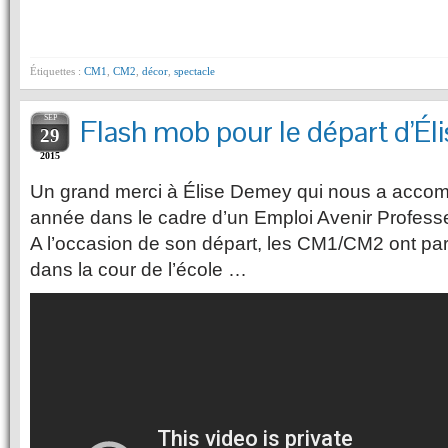
Étiquettes :
CM1
,
CM2
,
décor
,
spectacle
SEP
Flash mob pour le départ d’Éli
29
2015
Un grand merci à Élise Demey qui nous a acc
année dans le cadre d’un Emploi Avenir Professe
A l’occasion de son départ, les CM1/CM2 ont par
dans la cour de l’école …