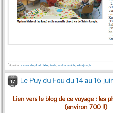
Étiquettes :
classes
,
dauphiné libéré
,
école
,
lumbin
,
rentrée
,
saint-joseph
JUN
Le Puy du Fou du 14 au 16 j
17
2017
Lien vers le blog de ce voyage : les p
(environ 700 !!)