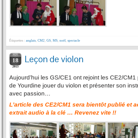
Étiquettes :
anglais
,
CM2
,
GS
,
MS
,
noël
,
spectacle
NOV
Leçon de violon
18
2013
Aujourd’hui les GS/CE1 ont rejoint les CE2/CM1
de Yourdine jouer du violon et présenter son inst
avec passion…
L’article des CE2/CM1 sera bientôt publié et
extrait audio à la clé … Revenez vite !!