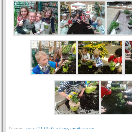
Étiquettes :
botanic
,
CE1
,
CP
,
GS
,
jardinage
,
plantations
,
sortie