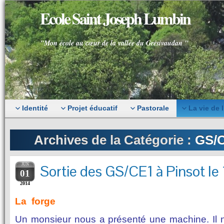
Ecole Saint Joseph Lumbin
"Mon école au cœur de la vallée du Grésivaudan "
Identité
Projet éducatif
Pastorale
La vie de 
Archives de la Catégorie :
GS/C
JUN
Sortie des GS/CE1 à Pinsot le
01
2014
La forge
Un monsieur nous a présenté une machine. Il 