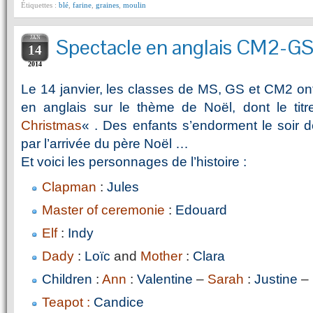
Étiquettes :
blé
,
farine
,
graines
,
moulin
JAN
Spectacle en anglais CM2-G
14
2014
Le 14 janvier, les classes de MS, GS et CM2 on
en anglais sur le thème de Noël, dont le tit
Christmas
« . Des enfants s’endorment le soir d
par l’arrivée du père Noël …
Et voici les personnages de l’histoire :
Clapman
:
Jules
Master of ceremonie
:
Edouard
Elf
:
Indy
Dady
:
Loïc
and
Mother
:
Clara
Children
:
Ann
:
Valentine
–
Sarah
:
Justine
–
Teapot :
Candice