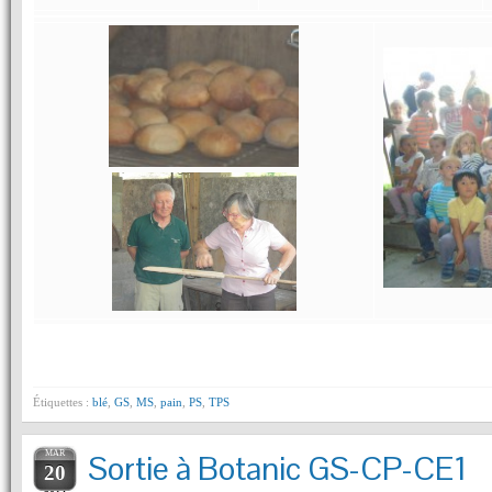
Étiquettes :
blé
,
GS
,
MS
,
pain
,
PS
,
TPS
MAR
Sortie à Botanic GS-CP-CE1
20