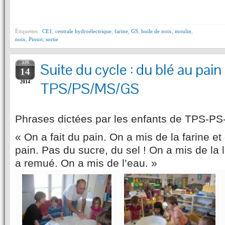
Étiquettes :
CE1
,
centrale hydroélectrique
,
farine
,
GS
,
huile de noix
,
moulin
,
noix
,
Pinsot
,
sortie
APR
Suite du cycle : du blé au pain
14
2014
TPS/PS/MS/GS
Phrases dictées par les enfants de TPS-P
« On a fait du pain. On a mis de la farine et
pain. Pas du sucre, du sel ! On a mis de la 
a remué. On a mis de l’eau. »