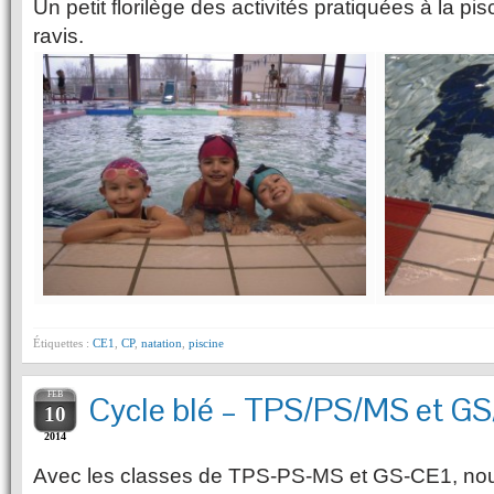
Un petit florilège des activités pratiquées à la pi
ravis.
Étiquettes :
CE1
,
CP
,
natation
,
piscine
FEB
Cycle blé – TPS/PS/MS et G
10
2014
Avec les classes de TPS-PS-MS et GS-CE1, n