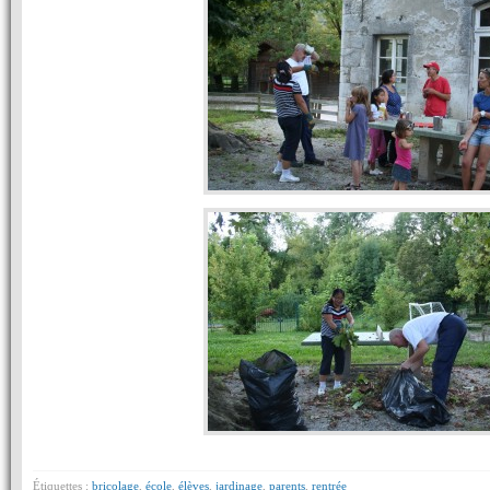
Étiquettes :
bricolage
,
école
,
élèves
,
jardinage
,
parents
,
rentrée