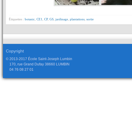
Étiquettes :
botanic
,
CE1
,
CP
,
GS
,
jardinage
,
plantations
,
sortie
Copyright
© 2013-2017 École Saint-Joseph Lumbin
170, rue Grand Dufay 38660 LUMBIN
04 76 08 27 01