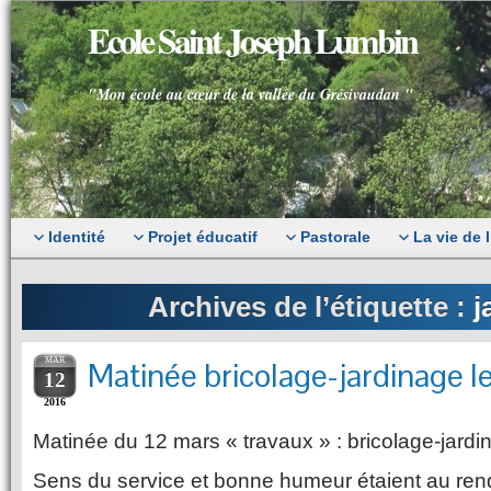
Ecole Saint Joseph Lumbin
"Mon école au cœur de la vallée du Grésivaudan "
Identité
Projet éducatif
Pastorale
La vie de 
Archives de l’étiquette :
j
MAR
Matinée bricolage-jardinage 
12
2016
Matinée du 12 mars « travaux » : bricolage-jardi
Sens du service et bonne humeur étaient au ren