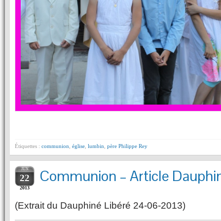
Étiquettes :
communion
,
église
,
lumbin
,
père Philippe Rey
JUN
Communion – Article Dauphin
22
2013
(Extrait du Dauphiné Libéré 24-06-2013)