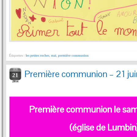
Étiquettes :
les petites roches
,
mai
,
première communion
JUN
Première communion – 21 ju
21
2014
Première communion le sam
(église de Lumbin