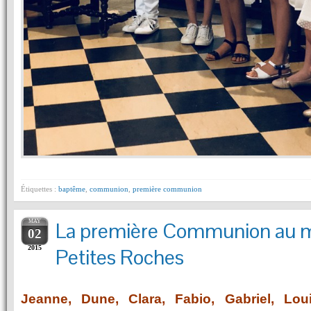
Étiquettes :
baptême
,
communion
,
première communion
MAY
La première Communion au m
02
2015
Petites Roches
Jeanne, Dune, Clara, Fabio, Gabriel, Loui