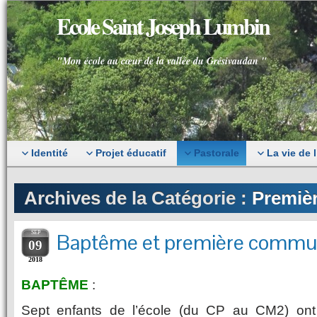
Ecole Saint Joseph Lumbin
"Mon école au cœur de la vallée du Grésivaudan "
Identité
Projet éducatif
Pastorale
La vie de 
Archives de la Catégorie :
Premiè
SEP
Baptême et première commu
09
2018
BAPTÊME
:
Sept enfants de l’école (du CP au CM2) ont 