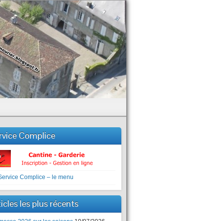
rvice Complice
icles les plus récents