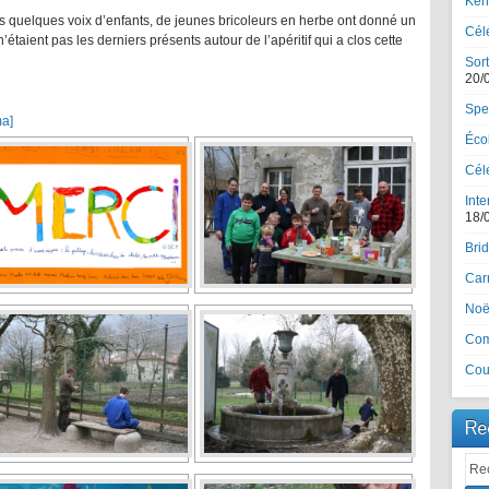
Ker
s quelques voix d’enfants, de jeunes bricoleurs en herbe ont donné un
Cél
’étaient pas les derniers présents autour de l’apéritif qui a clos cette
Sort
20/
Spe
ma]
Écol
Célé
Inte
18/
Brid
Car
Noël
Com
Cou
Re