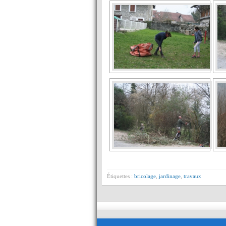
Étiquettes :
bricolage
,
jardinage
,
travaux