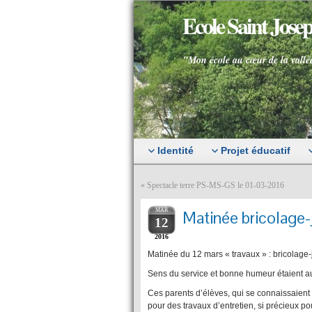
Ecole Saint Jos
"Mon école au cœur de la vallé
Identité
Projet éducatif
«
Spectacle terre PS-MS-GS le 01-03-2016
MAR
Matinée bricolage-
12
2016
Matinée du 12 mars « travaux » : bricolage
Sens du service et bonne humeur étaient a
Ces parents d’élèves, qui se connaissaient
pour des travaux d’entretien, si précieux pou