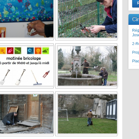
Ci
Rég
Jos
2-R
Proj
Plaq