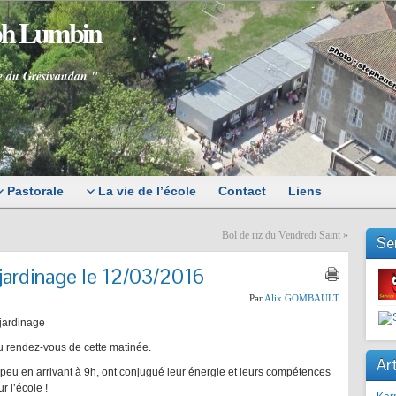
eph Lumbin
e du Grésivaudan "
Pastorale
La vie de l’école
Contact
Liens
Bol de riz du Vendredi Saint
»
Se
jardinage le 12/03/2016
Par
Alix GOMBAULT
-jardinage
u rendez-vous de cette matinée.
Art
 peu en arrivant à 9h, ont conjugué leur énergie et leurs compétences
r l’école !