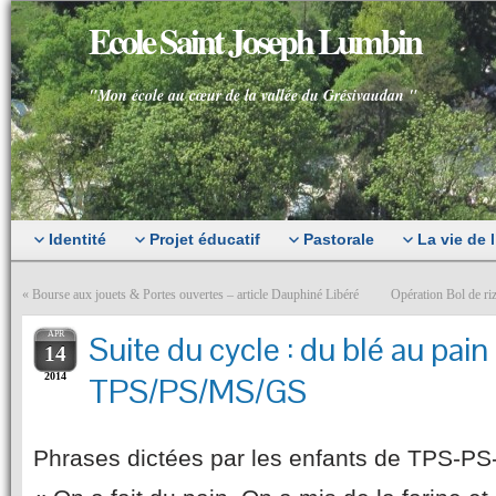
Ecole Saint Joseph Lumbin
"Mon école au cœur de la vallée du Grésivaudan "
Identité
Projet éducatif
Pastorale
La vie de 
«
Bourse aux jouets & Portes ouvertes – article Dauphiné Libéré
Opération Bol de riz
APR
Suite du cycle : du blé au pain
14
2014
TPS/PS/MS/GS
Phrases dictées par les enfants de TPS-P