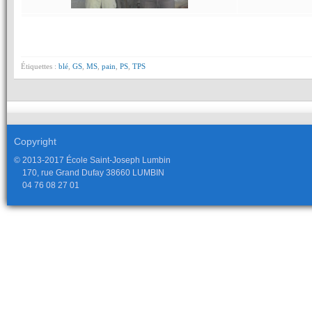
Étiquettes :
blé
,
GS
,
MS
,
pain
,
PS
,
TPS
Copyright
© 2013-2017 École Saint-Joseph Lumbin
170, rue Grand Dufay 38660 LUMBIN
04 76 08 27 01