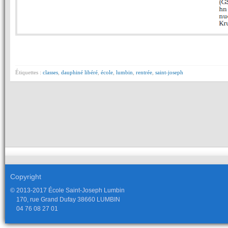
Étiquettes :
classes
,
dauphiné libéré
,
école
,
lumbin
,
rentrée
,
saint-joseph
Copyright
© 2013-2017 École Saint-Joseph Lumbin
170, rue Grand Dufay 38660 LUMBIN
04 76 08 27 01