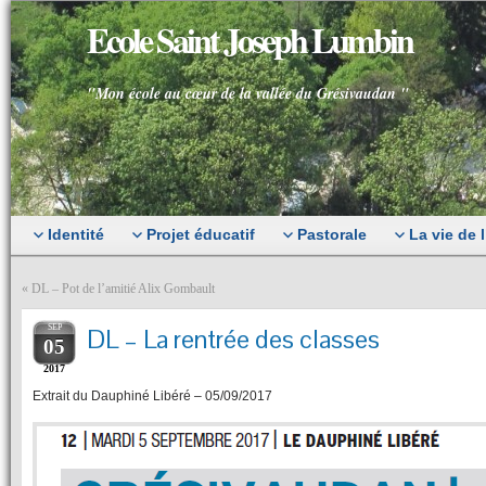
Ecole Saint Joseph Lumbin
"Mon école au cœur de la vallée du Grésivaudan "
Identité
Projet éducatif
Pastorale
La vie de 
«
DL – Pot de l’amitié Alix Gombault
SEP
DL – La rentrée des classes
05
2017
Extrait du Dauphiné Libéré – 05/09/2017