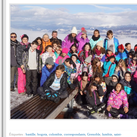
Étiquettes :
bastille
,
bogota
,
colombie
,
correspondants
,
Grenoble
,
lumbin
,
saint-