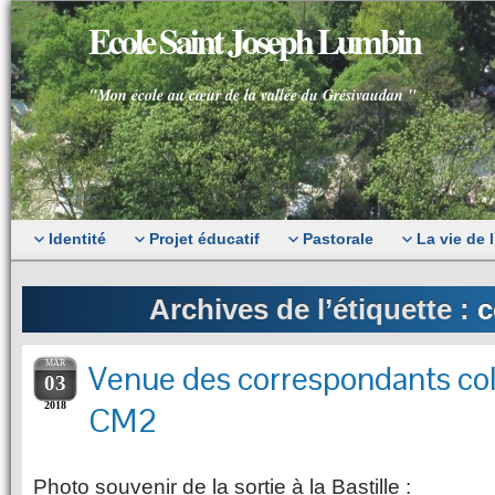
Ecole Saint Joseph Lumbin
"Mon école au cœur de la vallée du Grésivaudan "
Identité
Projet éducatif
Pastorale
La vie de 
Archives de l’étiquette :
c
MAR
Venue des correspondants c
03
2018
CM2
Photo souvenir de la sortie à la Bastille :