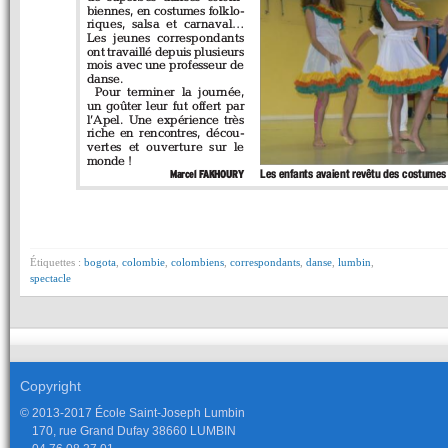
Étiquettes :
bogota
,
colombie
,
colombiens
,
correspondants
,
danse
,
lumbin
,
spectacle
Copyright
© 2013-2017 École Saint-Joseph Lumbin
170, rue Grand Dufay 38660 LUMBIN