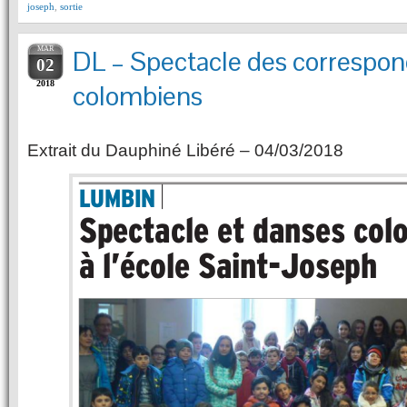
joseph
,
sortie
MAR
DL – Spectacle des correspo
02
2018
colombiens
Extrait du Dauphiné Libéré – 04/03/2018