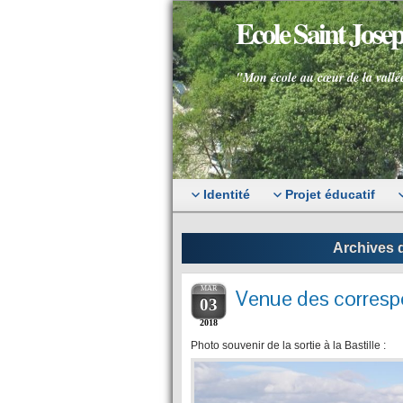
Ecole Saint Jos
"Mon école au cœur de la vallé
Identité
Projet éducatif
Archives d
MAR
Venue des corres
03
2018
Photo souvenir de la sortie à la Bastille :