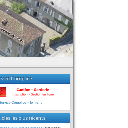
rvice Complice
icles les plus récents