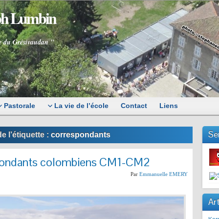
eph Lumbin
e du Grésivaudan "
Pastorale
La vie de l’école
Contact
Liens
Se
e l’étiquette :
correspondants
pondants colombiens CM1-CM2
Par
Emmanuelle EMERY
Art