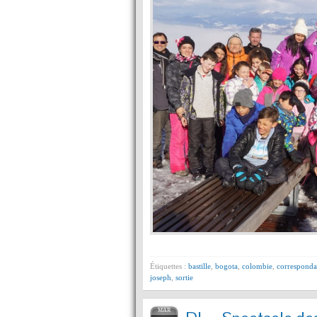
Étiquettes :
bastille
,
bogota
,
colombie
,
corresponda
joseph
,
sortie
MAR