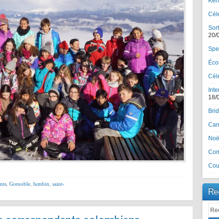
Ker
Cél
Sort
20/
Spe
Écol
Célé
Inte
18/
Brid
Car
Noël
Com
Cou
nts
,
Grenoble
,
lumbin
,
saint-
Re