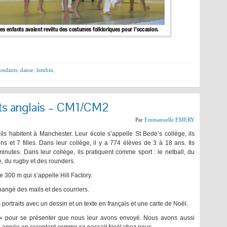
ondants
,
danse
,
lumbin
,
ts anglais – CM1/CM2
Par
Emmanuelle EMERY
ls habitent à Manchester. Leur école s’appelle St Bede’s collège, ils
s et 7 filles. Dans leur collège, il y a 774 élèves de 3 à 18 ans. Ils
 minutes. Dans leur collège, ils pratiquent comme sport : le netball, du
me, du rugby et des rounders.
e 300 m qui s’appelle Hill Factory.
angé des mails et des courriers.
ortraits avec un dessin et un texte en français et une carte de Noël.
» pour se présenter que nous leur avons envoyé. Nous avons aussi