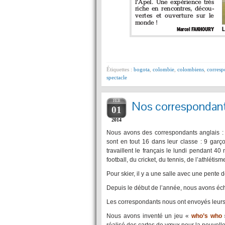
Étiquettes :
bogota
,
colombie
,
colombiens
,
corresp
spectacle
FEB
Nos correspondan
01
2014
Nous avons des correspondants anglais : i
sont en tout 16 dans leur classe : 9 garçon
travaillent le français le lundi pendant 40
football, du cricket, du tennis, de l’athlétis
Pour skier, il y a une salle avec une pente d
Depuis le début de l’année, nous avons éch
Les correspondants nous ont envoyés leurs p
Nous avons inventé un jeu «
who’s who