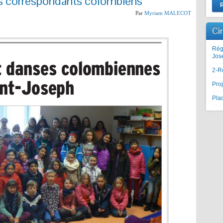
s correspondants colombiens
Par
Myriam MALECOT
Ci
Rég
Jos
2-R
Proj
Plaq