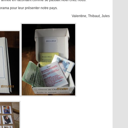
le année en racontant comme se passait Noël chez nous.
rama pour leur présenter notre pays.
Valentine, Thibaut, Jules