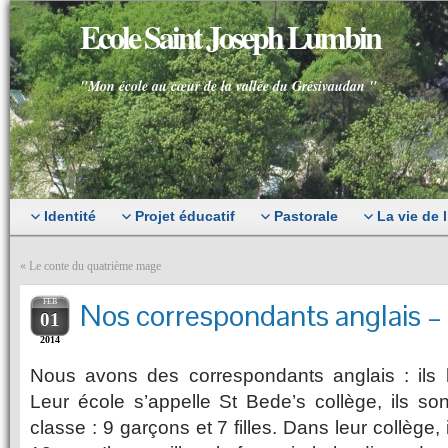
Ecole Saint Joseph Lumbin
"Mon école au cœur de la vallée du Grésivaudan "
Identité
Projet éducatif
Pastorale
La vie de 
«
Le conte du quatrième mage
FEB
Nos correspondants anglais
01
2014
Nous avons des correspondants anglais : ils 
Leur école s’appelle St Bede’s collège, ils so
classe : 9 garçons et 7 filles. Dans leur collège,