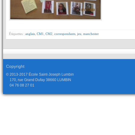
Étiquettes :
anglais
,
CM1
,
CM2
,
correspondants
,
jeu
,
manchester
Copyright
© 2013-2017 École Saint-Joseph Lumbin
170, rue Grand Dufay 38660 LUMBIN
04 76 08 27 01