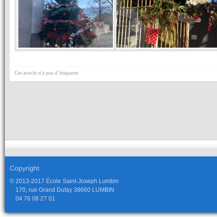
Cet article n'a pas d’étiquette
Copyright
© 2013-2017 École Saint-Joseph Lumbin
170, rue Grand Dufay 38660 LUMBIN
04 76 08 27 01