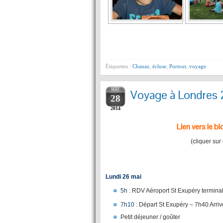
Étiquettes :
Chanaz
,
écluse
,
Portout
,
voyage
MAY
Voyage à Londres
28
2014
Lien vers le bl
(cliquer sur
Lundi 26 mai
5h
: RDV Aéroport St Exupéry terminal
7h10
: Départ St Exupéry – 7h40 Arri
Petit déjeuner / goûter