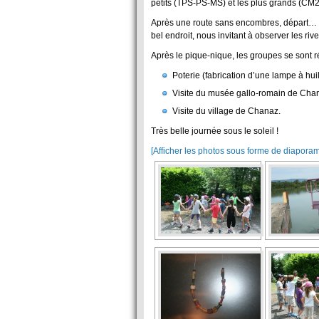
petits (TPS-PS-MS) et les plus grands (CM2
Après une route sans encombres, départ… en
bel endroit, nous invitant à observer les ri
Après le pique-nique, les groupes se sont ré
Poterie (fabrication d’une lampe à huil
Visite du musée gallo-romain de Cha
Visite du village de Chanaz.
Très belle journée sous le soleil !
[Afficher les photos sous forme de diapora