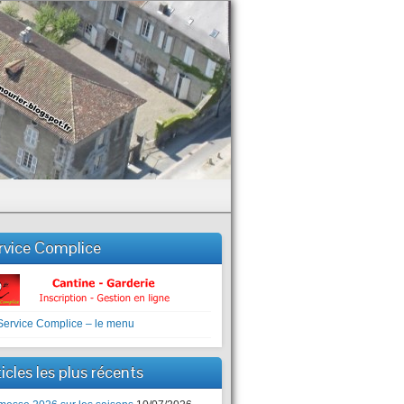
rvice Complice
icles les plus récents