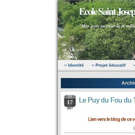
Ecole Saint Jos
"Mon école au cœur de la vallé
Identité
Projet éducatif
Archiv
JUN
Le Puy du Fou du 
17
2017
Lien vers le blog de ce 
(