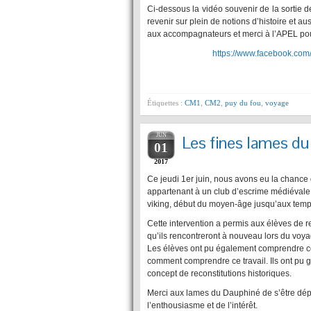
Ci-dessous la vidéo souvenir de la sortie 
revenir sur plein de notions d’histoire et aus
aux accompagnateurs et merci à l’APEL pour
https://www.facebook.co
Étiquettes :
CM1
,
CM2
,
puy du fou
,
voyage
JUN
Les fines lames d
01
2017
Ce jeudi 1er juin, nous avons eu la chanc
appartenant à un club d’escrime médiévale. 
viking, début du moyen-âge jusqu’aux tem
Cette intervention a permis aux élèves de 
qu’ils rencontreront à nouveau lors du voy
Les élèves ont pu également comprendre co
comment comprendre ce travail. Ils ont pu gr
concept de reconstitutions historiques.
Merci aux lames du Dauphiné de s’être dépl
l’enthousiasme et de l’intérêt.