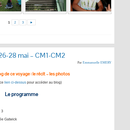
1
2
3
►
 26-28 mai – CM1-CM2
Par
Emmanuelle EMERY
og de ce voyage : le récit – les photos
 ce
lien ci-dessus
pour accéder au blog)
Le programme
 3
vée Gatwick