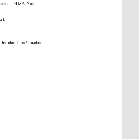
Station – YHA St Paul
ark
ns les chambres / douches