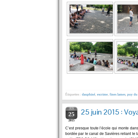
Étiquettes :
dauphiné
,
escrime
,
fines lames
,
puy du
JUN
25 juin 2015 : Voy
25
2015
C’est presque toute l’école qui monte dan
bordée par le canal de Savières reliant le 