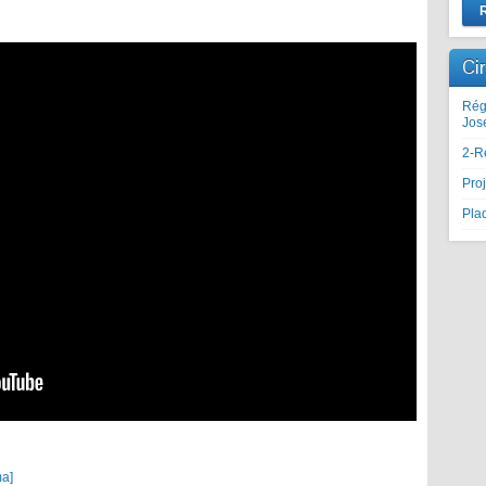
Ci
Rég
Jos
2-R
Proj
Plaq
ma]