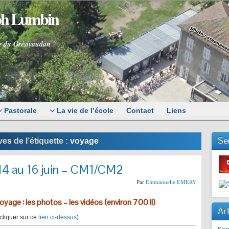
eph Lumbin
e du Grésivaudan "
Pastorale
La vie de l’école
Contact
Liens
Se
es de l’étiquette :
voyage
14 au 16 juin – CM1/CM2
Par
Emmanuelle EMERY
voyage : les photos – les vidéos (environ 700 !!)
Art
cliquer sur ce
lien ci-dessus
)