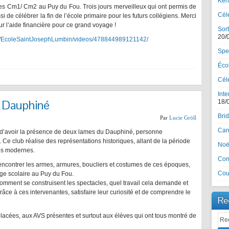
Ker
des Cm1/ Cm2 au Puy du Fou. Trois jours merveilleux qui ont permis de
Cél
si de célébrer la fin de l’école primaire pour les futurs collégiens. Merci
 l’aide financière pour ce grand voyage !
Sort
20/
m/EcoleSaintJosephLumbin/videos/478844989121142/
Spe
Écol
Célé
Inte
u Dauphiné
18/
Brid
Par
Lucie Gröll
Car
e d’avoir la présence de deux lames du Dauphiné, personne
Ce club réalise des représentations historiques, allant de la période
Noël
ps modernes.
Com
rencontrer les armes, armures, boucliers et costumes de ces époques,
Cou
age scolaire au Puy du Fou.
mment se construisent les spectacles, quel travail cela demande et
âce à ces intervenantes, satisfaire leur curiosité et de comprendre le
Re
acées, aux AVS présentes et surtout aux élèves qui ont tous montré de