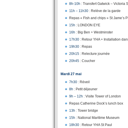
8h-10h
: Transfert Gatwick – Victoria 
11h – 11h30
: Relève de la garde
Repas « Fish and chips » St Jame’s P
15h
: LONDON EYE
16h
: Big Ben + Westminster
17h30
: Retour YHA + Installation da
19h30
: Repas
20h15
: Relecture journée
20h45
: Coucher
Mardi 27 mai
7h30
: Réveil
8h
: Petit déjeuner
9h – 12h
: Visite Tower of London
Repas Catherine Dock’s lunch box
13h
: Tower bridge
15h
: National Maritime Museum
18h30
: Retour YHA St Paul