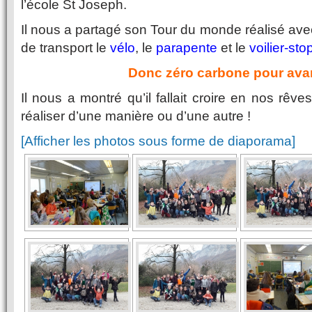
l’école St Joseph.
Il nous a partagé son Tour du monde réalisé a
de transport le
vélo
, le
parapente
et le
voilier-sto
Donc zéro carbone pour avan
Il nous a montré qu’il fallait croire en nos rêv
réaliser d’une manière ou d’une autre !
[Afficher les photos sous forme de diaporama]