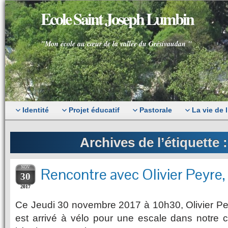
Ecole Saint Joseph Lumbin
"Mon école au cœur de la vallée du Grésivaudan "
Identité
Projet éducatif
Pastorale
La vie de 
Archives de l’étiquette 
NOV
Rencontre avec Olivier Peyre,
30
2017
Ce Jeudi 30 novembre 2017 à 10h30, Olivier Peyr
est arrivé à vélo pour une escale dans notr