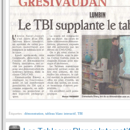
Étiquettes :
démonstration
,
tableau blanc interactif
,
TBI
JAN