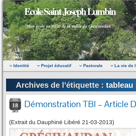
Ecole Saint Joseph Lumbin
"Mon école au cœur de la vallée du Grésivaudan "
Identité
Projet éducatif
Pastorale
La vie de 
Archives de l’étiquette :
tableau 
MAR
Démonstration TBI – Article 
18
2013
(Extrait du Dauphiné Libéré 21-03-2013)