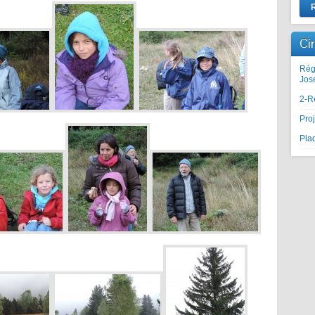
Ci
Rég
Jos
2-R
Proj
Plaq