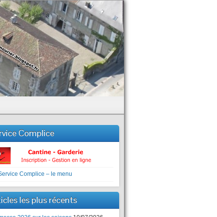
rvice Complice
icles les plus récents