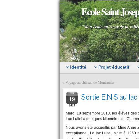
Ecole Saint Jos
"Mon école au cœur de la vallé
Identité
Projet éducatif
«
Voyage au château de Montrottier
SEP
Sortie E.N.S au lac
19
2013
Mardi 18 septembre 2013, les élèves des 
Lac Luitel à quelques kilomètres de Chamr
Nous avons été accueillis par Mme Anne Zan
exceptionnel. Le lac Luitel, situé à 1250 