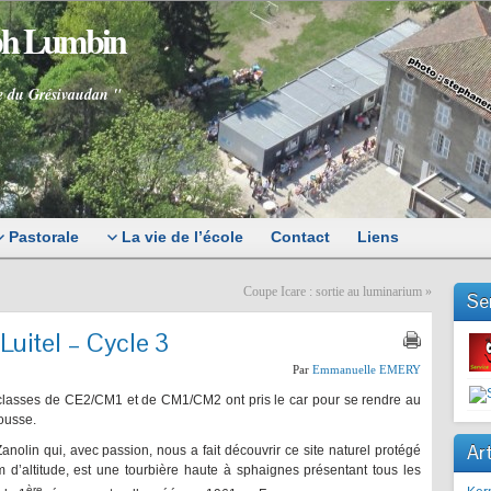
eph Lumbin
e du Grésivaudan "
Pastorale
La vie de l’école
Contact
Liens
Coupe Icare : sortie au luminarium
»
Se
 Luitel – Cycle 3
Par
Emmanuelle EMERY
classes de CE2/CM1 et de CM1/CM2 ont pris le car pour se rendre au
ousse.
Art
olin qui, avec passion, nous a fait découvrir ce site naturel protégé
m d’altitude, est une tourbière haute à sphaignes présentant tous les
ère