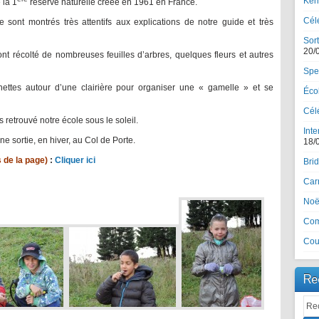
Ker
 la 1
réserve naturelle créée en 1961 en France.
Cél
se sont montrés très attentifs aux explications de notre guide et très
Sort
20/
nt récolté de nombreuses feuilles d’arbres, quelques fleurs et autres
Spe
ttes autour d’une clairière pour organiser une « gamelle » et se
Écol
Célé
retrouvé notre école sous le soleil.
Inte
 sortie, en hiver, au Col de Porte.
18/
 de la page)
:
Cliquer ici
Brid
Car
Noël
Com
Cou
Re