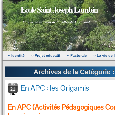
Ecole Saint Joseph Lumbin
"Mon école au cœur de la vallée du Grésivaudan "
Identité
Projet éducatif
Pastorale
La vie de 
Archives de la Catégorie 
FEB
En APC : les Origamis
21
2014
En APC (Activités Pédagogiques Co