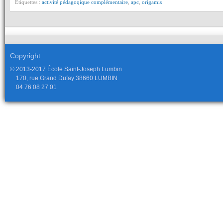
Étiquettes :
activité pédagoqique complémentaire
,
apc
,
origamis
Copyright
© 2013-2017 École Saint-Joseph Lumbin
170, rue Grand Dufay 38660 LUMBIN
04 76 08 27 01