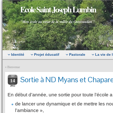
Ecole Saint Joseph Lumbin
"Mon école au cœur de la vallée du Grésivaudan "
Identité
Projet éducatif
Pastorale
La vie de 
«
Bienvenue
SEP
Sortie à ND Myans et Chapare
14
2012
En début d’année, une sortie pour toute l’école a
de lancer une dynamique et de mettre les n
l’ambiance »,