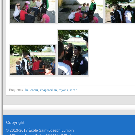
Étiquettes :
bellecour
,
chapareillan
,
myans
,
sortie
Copyright
© 2013-2017 École Saint-Joseph Lumbin