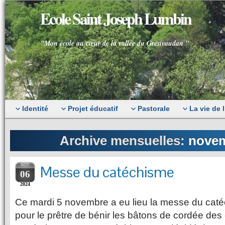
Ecole Saint Joseph Lumbin
"Mon école au cœur de la vallée du Grésivaudan "
Identité
Projet éducatif
Pastorale
La vie de 
Archive mensuelles:
novem
NOV
Messe du catéchisme
06
2024
Ce mardi 5 novembre a eu lieu la messe du caté
pour le prêtre de bénir les bâtons de cordée des 