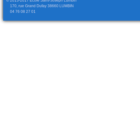
© 2013-2017 École Saint-Joseph Lumbin
170, rue Grand Dufay 38660 LUMBIN
04 76 08 27 01