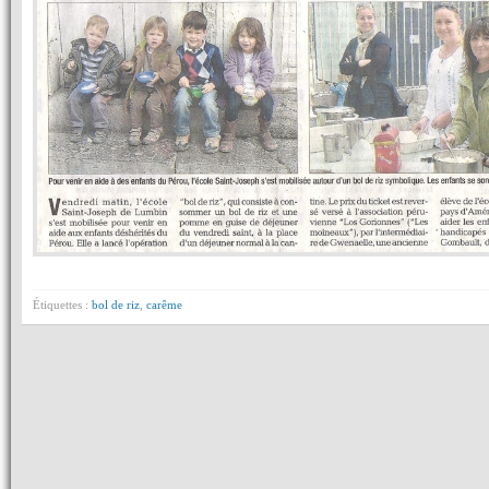
Étiquettes :
bol de riz
,
carême