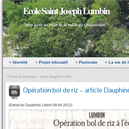
Ecole Saint Joseph Lumbin
"Mon école au cœur de la vallée du Grésivaudan "
Identité
Projet éducatif
Pastorale
La vie de 
«
Course de printemps – article Dauphiné Libéré
APR
Opération bol de riz – article Dauphin
06
2012
(Extrait du Dauphiné Libéré 09-04-2012)