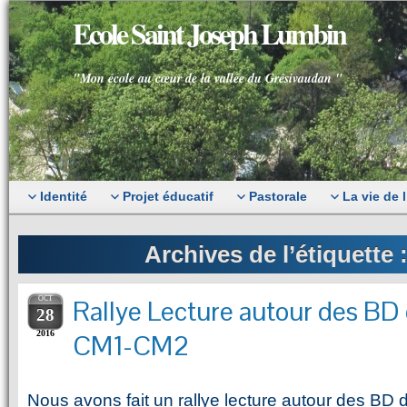
Ecole Saint Joseph Lumbin
"Mon école au cœur de la vallée du Grésivaudan "
Identité
Projet éducatif
Pastorale
La vie de 
Archives de l’étiquette 
OCT
Rallye Lecture autour des BD d
28
2016
CM1-CM2
Nous avons fait un rallye lecture autour des BD d