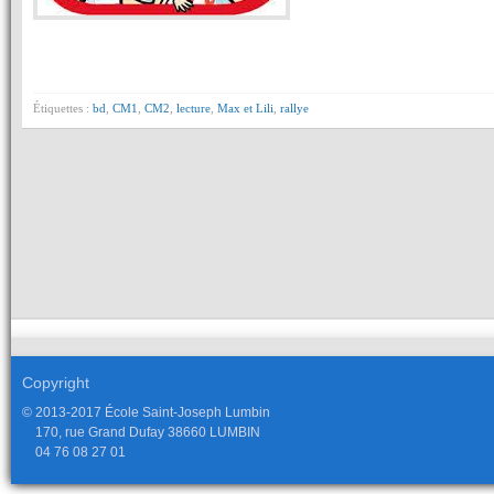
Étiquettes :
bd
,
CM1
,
CM2
,
lecture
,
Max et Lili
,
rallye
Copyright
© 2013-2017 École Saint-Joseph Lumbin
170, rue Grand Dufay 38660 LUMBIN
04 76 08 27 01