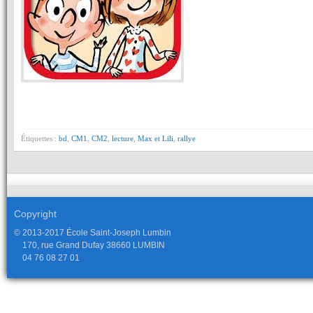
Étiquettes :
bd
,
CM1
,
CM2
,
lecture
,
Max et Lili
,
rallye
Copyright
© 2013-2017 École Saint-Joseph Lumbin
170, rue Grand Dufay 38660 LUMBIN
04 76 08 27 01