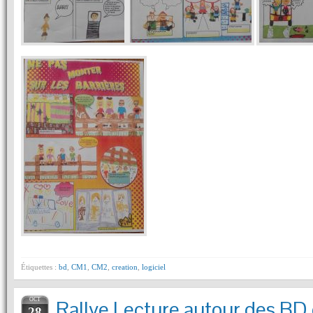
Étiquettes :
bd
,
CM1
,
CM2
,
creation
,
logiciel
OCT
Rallye Lecture autour des BD d
28