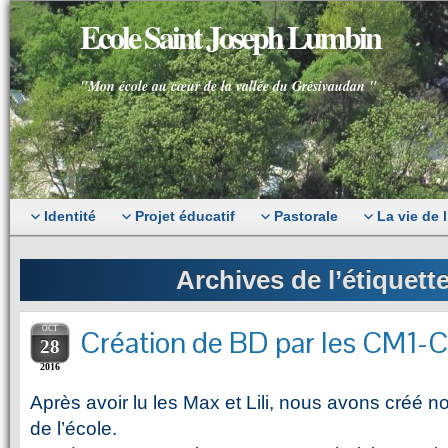
Ecole Saint Joseph Lumbin
"Mon école au cœur de la vallée du Grésivaudan "
Identité
Projet éducatif
Pastorale
La vie de 
Archives de l’étiquett
OCT
Création de BD par les CM1
28
2016
Après avoir lu les Max et Lili, nous avons créé n
de l’école.