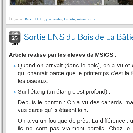
Étiquettes :
Bois
,
CE1
,
CP
,
grésivaudan
,
La Batie
,
nature
,
sortie
MAR
Sortie ENS du Bois de La Bât
25
2013
Article réalisé par les élèves de MS/GS
:
Quand on arrivait (dans le bois),
on a vu et 
qui chantait parce que le printemps c’est la
les oiseaux.
Sur l’étang
(un étang c’est profond) :
Depuis le ponton : On a vu des canards, ma
vus parce qu’ils étaient loin.
On a vu un foulque de près. La différence : 
ils ne sont pas vraiment pareils. Chez le