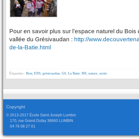
Pour en savoir plus sur l’espace naturel du Bois 
vallée du Grésivaudan :
http://www.decouvertena
de-la-Batie.html
Étiquettes :
Bois
,
ENS
,
grésivaudan
,
GS
,
La Batie
,
MS
,
nature
,
sortie
Copyright
© 2013-2017 École Saint-Joseph Lumbin
170, rue Grand Dufay 38660 LUMBIN
04 76 08 27 01