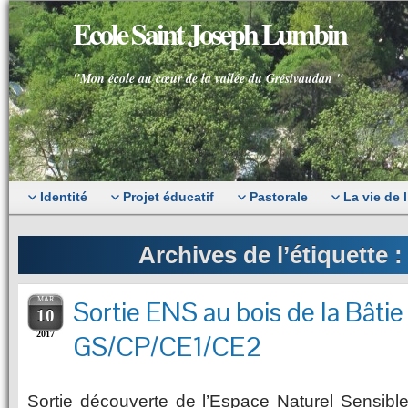
Ecole Saint Joseph Lumbin
"Mon école au cœur de la vallée du Grésivaudan "
Identité
Projet éducatif
Pastorale
La vie de 
Archives de l’étiquette 
MAR
Sortie ENS au bois de la Bâtie
10
2017
GS/CP/CE1/CE2
Sortie découverte de l’Espace Naturel Sensible