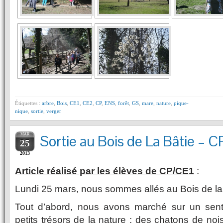
Étiquettes :
arbre
,
Bois
,
CE1
,
CE2
,
CP
,
ENS
,
forêt
,
GS
,
mare
,
nature
,
pique-
nique
,
sortie
,
verger
MAR
Sortie au Bois de La Bâtie – 
25
2013
Article réalisé par les élèves de CP/CE1
:
Lundi 25 mars, nous sommes allés au Bois de la 
Tout d’abord, nous avons marché sur un sent
petits trésors de la nature : des chatons de nois