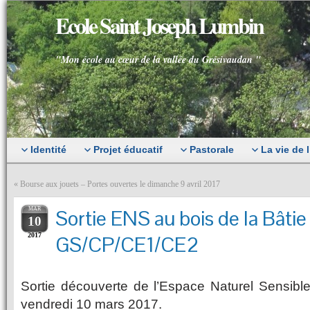
Ecole Saint Joseph Lumbin
"Mon école au cœur de la vallée du Grésivaudan "
Identité
Projet éducatif
Pastorale
La vie de 
«
Bourse aux jouets – Portes ouvertes le dimanche 9 avril 2017
MAR
Sortie ENS au bois de la Bâtie
10
2017
GS/CP/CE1/CE2
Sortie découverte de l’Espace Naturel Sensible
vendredi 10 mars 2017.