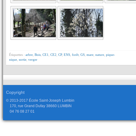
Étiquettes :
arbre
,
Bois
,
CE1
,
CE2
,
CP
,
ENS
,
forêt
,
GS
,
mare
,
nature
,
pique-
nique
,
sortie
,
verger
Copyright
© 2013-2017 École Saint-Joseph Lumbin
170, rue Grand Dufay 38660 LUMBIN
04 76 08 27 01