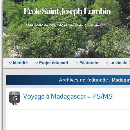
Ecole Saint Joseph Lumbin
"Mon école au cœur de la vallée du Grésivaudan "
Identité
Projet éducatif
Pastorale
La vie de 
Archives de l’étiquette :
Madaga
DEC
Voyage à Madagascar – PS/MS
15
2017