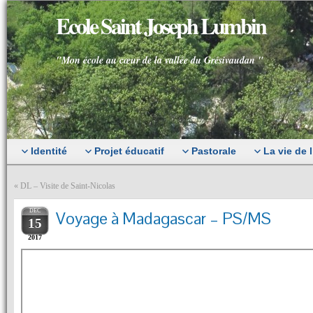
Ecole Saint Joseph Lumbin
"Mon école au cœur de la vallée du Grésivaudan "
Identité
Projet éducatif
Pastorale
La vie de 
«
DL – Visite de Saint-Nicolas
DEC
Voyage à Madagascar – PS/MS
15
2017