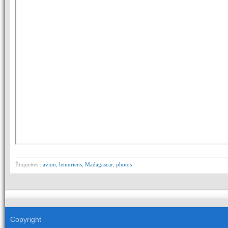
Étiquettes :
avion
,
lemuriens
,
Madagascar
,
photos
Copyright