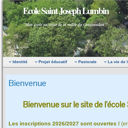
Ecole Saint Joseph Lumbin
"Mon école au cœur de la vallée du Grésivaudan "
Identité
Projet éducatif
Pastorale
La vie de 
Bienvenue
Bienvenue sur le site de l’écol
Les inscriptions 2026/2027 sont ouvertes !
(e