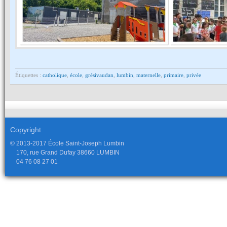
Étiquettes :
catholique
,
école
,
grésivaudan
,
lumbin
,
maternelle
,
primaire
,
privée
Copyright
© 2013-2017 École Saint-Joseph Lumbin
170, rue Grand Dufay 38660 LUMBIN
04 76 08 27 01