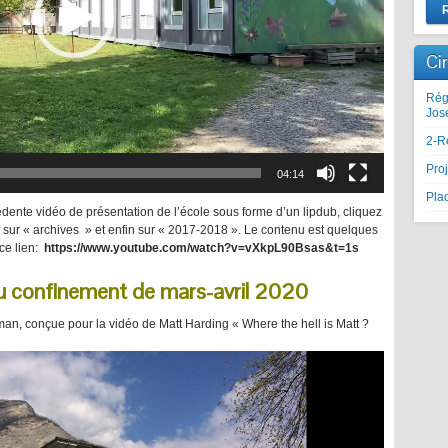
Ci
Rég
Jos
2-R
Proj
04:14
Plaq
cédente vidéo de présentation de l’école sous forme d’un lipdub, cliquez
is sur « archives » et enfin sur « 2017-2018 ». Le contenu est quelques
 ce lien:
https://www.youtube.com/watch?v=vXkpL90Bsas&t=1s
u confinement de mars-avril 2020
an, conçue pour la vidéo de Matt Harding « Where the hell is Matt ?