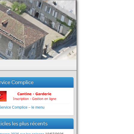
rvice Complice
icles les plus récents