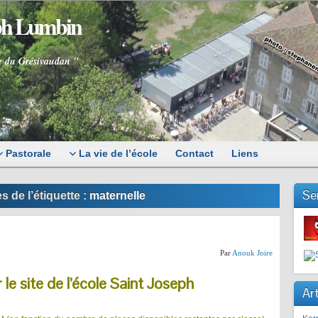
eph Lumbin
e du Grésivaudan "
Pastorale
La vie de l’école
Contact
Liens
Se
s de l’étiquette :
maternelle
Par
Anouk Joire
le site de l’école Saint Joseph
Art