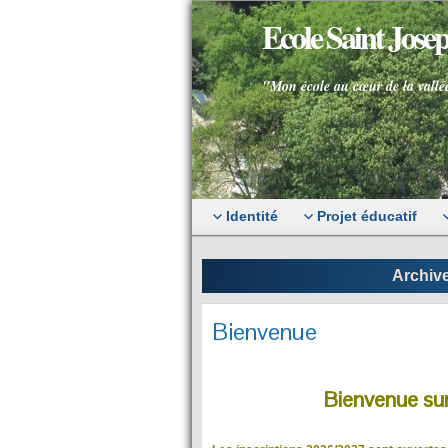
Ecole Saint Jos
"Mon école au cœur de la vallé
Identité
Projet éducatif
Archive
Bienvenue
Bienvenue sur 