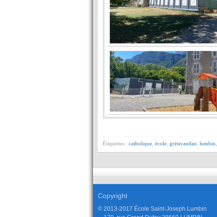
Étiquettes :
catholique
,
école
,
grésivaudan
,
lumbin
Copyright
© 2013-2017 École Saint-Joseph Lumbin