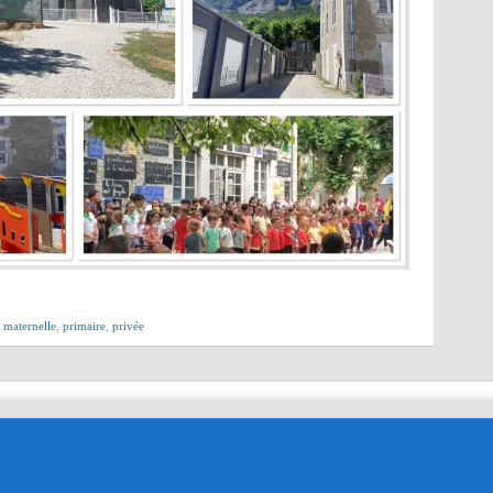
,
maternelle
,
primaire
,
privée