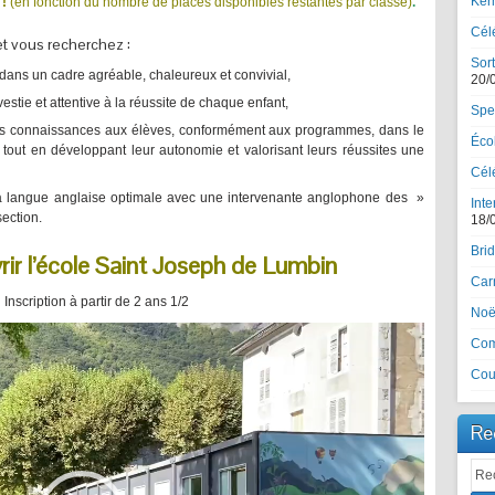
Ker
 !
(en fonction du nombre de places disponibles restantes par classe)
.
Cél
t vous recherchez :
Sort
 dans un cadre agréable, chaleureux et convivial,
20/
estie et attentive à la réussite de chaque enfant,
Spe
es connaissances aux élèves, conformément aux programmes, dans le
Écol
tout en développant leur autonomie et valorisant leurs réussites une
Célé
 la langue anglaise optimale avec une intervenante anglophone des »
Inte
section.
18/
Brid
ir l’école Saint Joseph de Lumbin
Car
Inscription à partir de 2 ans 1/2
Noël
Com
Cou
Re