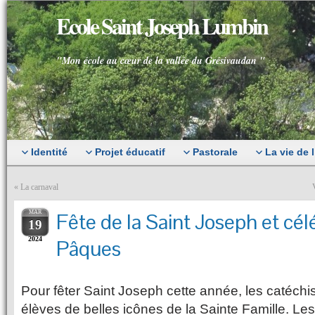
Ecole Saint Joseph Lumbin
"Mon école au cœur de la vallée du Grésivaudan "
Identité
Projet éducatif
Pastorale
La vie de 
«
La carnaval
MAR
Fête de la Saint Joseph et cél
19
2024
Pâques
Pour fêter Saint Joseph cette année, les catéchist
élèves de belles icônes de la Sainte Famille. Le