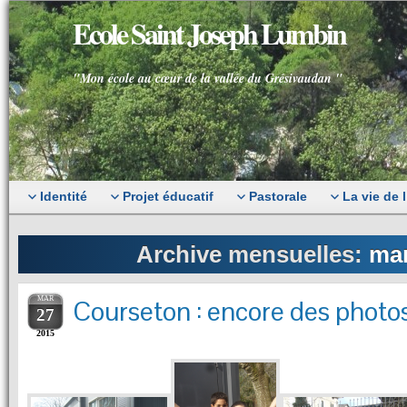
Ecole Saint Joseph Lumbin
"Mon école au cœur de la vallée du Grésivaudan "
Identité
Projet éducatif
Pastorale
La vie de 
Archive mensuelles:
mar
MAR
Courseton : encore des photo
27
2015