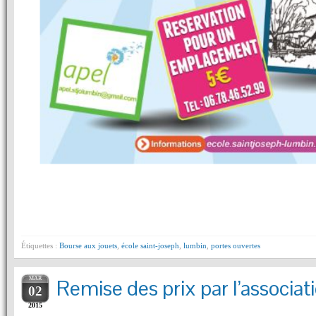
Étiquettes :
Bourse aux jouets
,
école saint-joseph
,
lumbin
,
portes ouvertes
MAR
Remise des prix par l’associa
02
2015