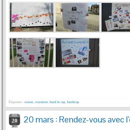
Étiquettes :
course
,
courseton
,
hand in cap
,
handicap
MAR
20 mars : Rendez-vous avec l’é
20
2015