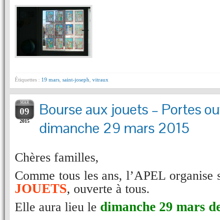
Étiquettes :
19 mars
,
saint-joseph
,
vitraux
MAR
Bourse aux jouets – Portes ou
09
2015
dimanche 29 mars 2015
Chères familles,
Comme tous les ans, l’APEL organise
JOUETS
,
ouverte à tous.
dimanche 29 mars
d
Elle aura lieu le