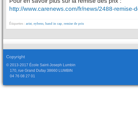
Pour en savoir plus sur la remise des prix :
http://www.carenews.com/fr/news/2488-remise-d
Étiquettes :
arist
,
eybens
,
hand in cap
,
remise de prix
Copyright
© 2013-2017 École Saint-Joseph Lumbin
170, rue Grand Dufay 38660 LUMBIN
04 76 08 27 01