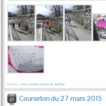
Étiquettes :
course
,
courseton
,
hand in cap
,
handicap
MAR
Courseton du 27 mars 2015
27
2015