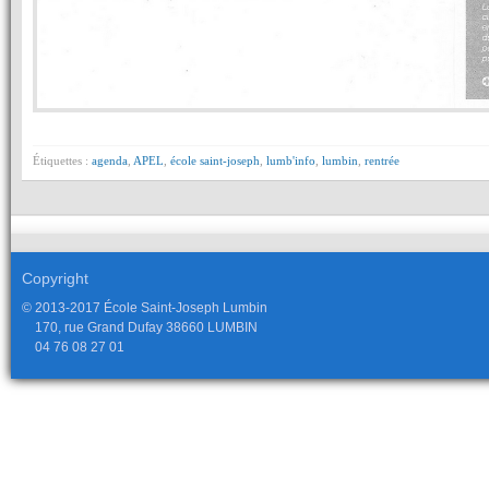
Étiquettes :
agenda
,
APEL
,
école saint-joseph
,
lumb'info
,
lumbin
,
rentrée
Copyright
© 2013-2017 École Saint-Joseph Lumbin
170, rue Grand Dufay 38660 LUMBIN
04 76 08 27 01