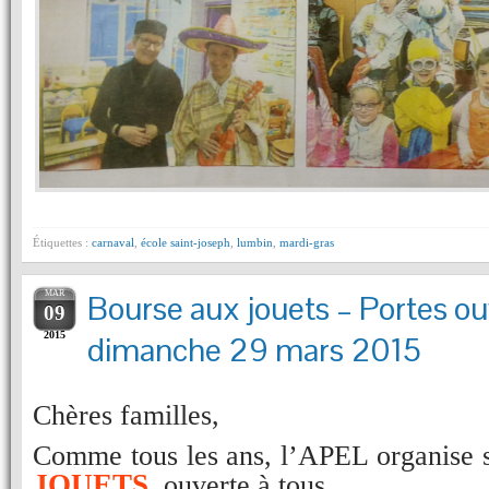
Étiquettes :
carnaval
,
école saint-joseph
,
lumbin
,
mardi-gras
MAR
Bourse aux jouets – Portes ou
09
2015
dimanche 29 mars 2015
Chères familles,
Comme tous les ans, l’APEL organise
JOUETS
,
ouverte à tous.