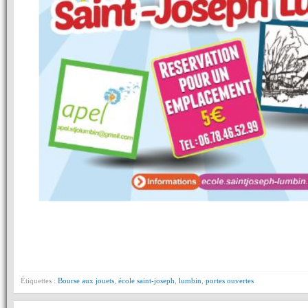
Étiquettes :
Bourse aux jouets
,
école saint-joseph
,
lumbin
,
portes ouvertes