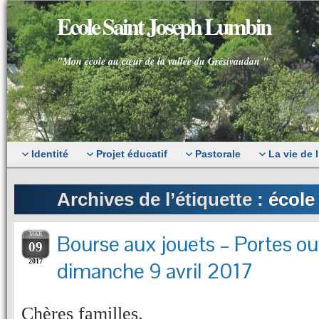
Ecole Saint Joseph Lumbin
"Mon école au cœur de la vallée du Grésivaudan "
Identité
Projet éducatif
Pastorale
La vie de 
Archives de l’étiquette :
école
MAR
Bourse aux jouets – Portes ou
09
2017
dimanche 9 avril 2017
Chères familles,