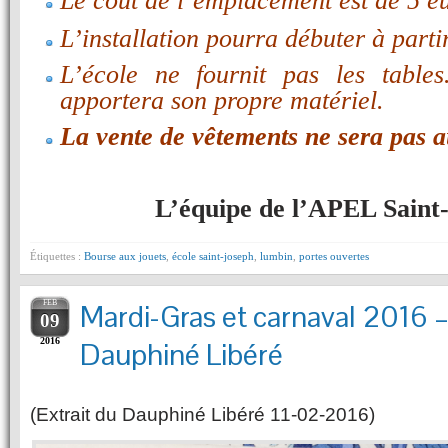
Le coût de l’emplacement est de 5 eu
L’installation pourra débuter à part
L’école ne fournit pas les table
apportera son propre matériel.
La vente de vêtements ne sera pas au
L’équipe de l’APEL Saint
Étiquettes :
Bourse aux jouets
,
école saint-joseph
,
lumbin
,
portes ouvertes
FEB
Mardi-Gras et carnaval 2016 –
09
2016
Dauphiné Libéré
(Extrait du Dauphiné Libéré 11-02-2016)