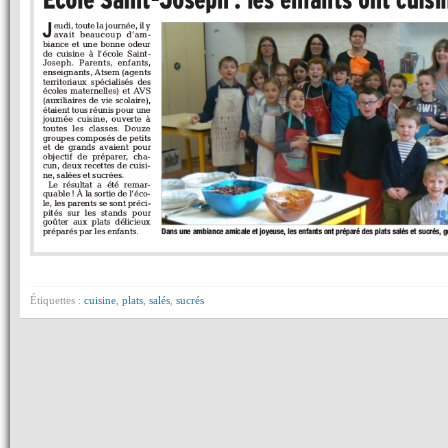
Étiquettes :
cuisine
,
plats
,
salés
,
sucrés