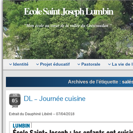
Ecole Saint Joseph Lumbin
"Mon école au cœur de la vallée du Grésivaudan "
Identité
Projet éducatif
Pastorale
La vie de 
Archives de l’étiquette :
salé
APR
DL – Journée cuisine
05
2018
Extrait du Dauphiné Libéré – 07/04/2018