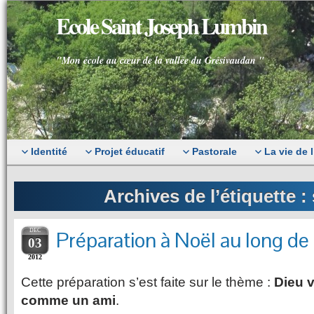
Ecole Saint Joseph Lumbin
"Mon école au cœur de la vallée du Grésivaudan "
Identité
Projet éducatif
Pastorale
La vie de 
Archives de l’étiquette :
DEC
Préparation à Noël au long de 
03
2012
Cette préparation s’est faite sur le thème :
Dieu v
comme un ami
.