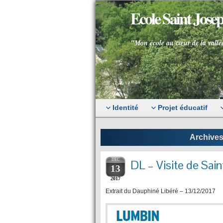
Ecole Saint Jos
"Mon école au cœur de la vallé
Identité
Projet éducatif
Archives 
DEC
DL – Visite de Sai
13
2017
Extrait du Dauphiné Libéré – 13/12/2017