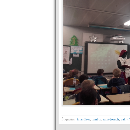
Étiquettes :
friandises
,
lumbin
,
saint-joseph
,
Saint-