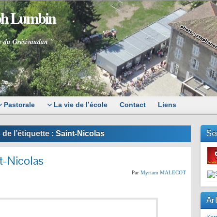
eph Lumbin
e du Grésivaudan "
Pastorale
La vie de l’école
Contact
Liens
Se
de l’étiquette :
Saint-Nicolas
nt-Nicolas
Par
Myriam MALECOT
Art