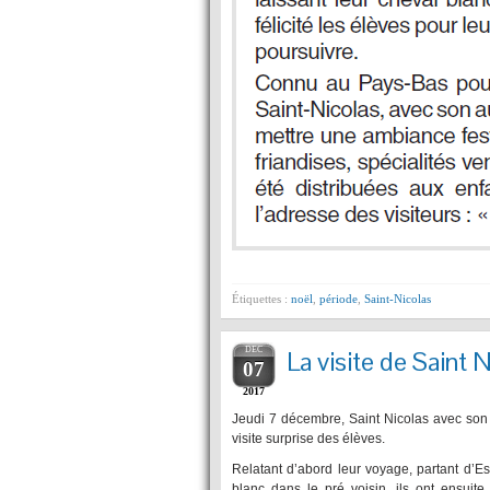
Étiquettes :
noël
,
période
,
Saint-Nicolas
DEC
La visite de Saint 
07
2017
Jeudi 7 décembre, Saint Nicolas avec son 
visite surprise des élèves.
Relatant d’abord leur voyage, partant d’E
blanc dans le pré voisin, ils ont ensuit