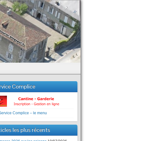
rvice Complice
icles les plus récents