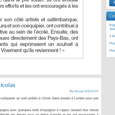
Ci
Rég
Jos
2-R
Proj
Plaq
Nicolas
Par
Myriam MALECOT
coéquipier se sont arrêtés à l’école Saint-Joseph à Lumbin pour une
spagne avec quelques mots d’espagnol à l’appui, laissant leur cheval
e félicité les élèves pour ce début d’année et les ont encouragés à