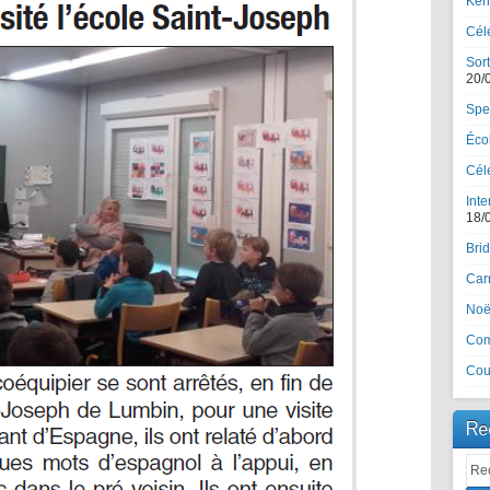
Ker
Cél
Sort
20/
Spe
Écol
Célé
Inte
18/
Brid
Car
Noël
Com
Cou
Re