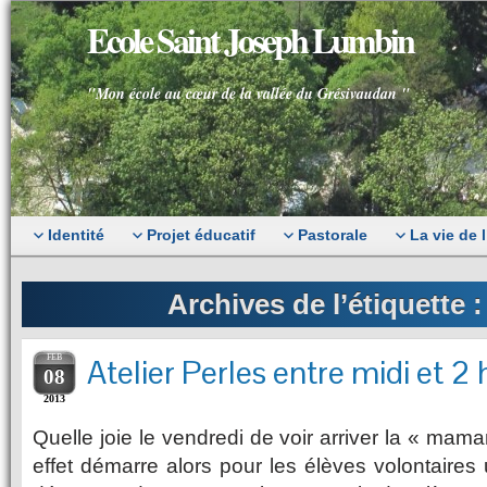
Ecole Saint Joseph Lumbin
"Mon école au cœur de la vallée du Grésivaudan "
Identité
Projet éducatif
Pastorale
La vie de 
Archives de l’étiquette 
FEB
Atelier Perles entre midi et 2
08
2013
Quelle joie le vendredi de voir arriver la « mama
effet démarre alors pour les élèves volontaires