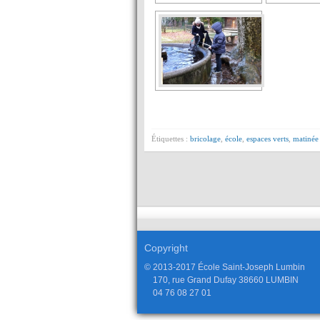
Étiquettes :
bricolage
,
école
,
espaces verts
,
matinée
Copyright
© 2013-2017 École Saint-Joseph Lumbin
170, rue Grand Dufay 38660 LUMBIN
04 76 08 27 01