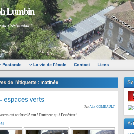
eph Lumbin
e du Grésivaudan "
Pastorale
La vie de l’école
Contact
Liens
Se
es de l’étiquette :
matinée
– espaces verts
Par
Alix GOMBAULT
nts qui ont bricolé tant à l’intérieur qu’à l’extérieur !
Art
ma]