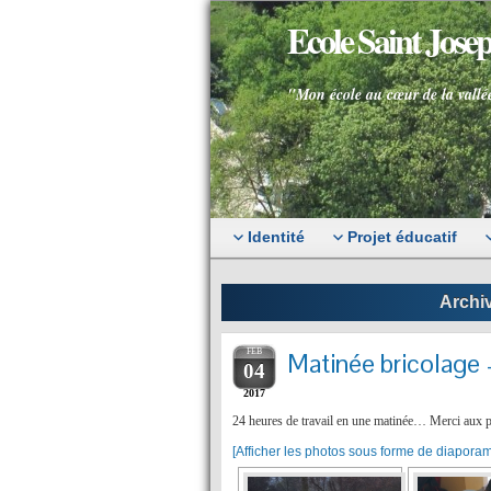
Ecole Saint Jos
"Mon école au cœur de la vallé
Identité
Projet éducatif
Archiv
FEB
Matinée bricolage 
04
2017
24 heures de travail en une matinée… Merci aux pare
[Afficher les photos sous forme de diapora