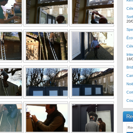
Ker
Cél
Sort
20/
Spe
Écol
Célé
Inte
18/
Brid
Car
Noël
Com
Cou
Re