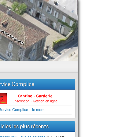
rvice Complice
icles les plus récents