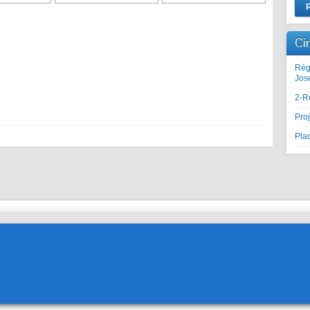
Ci
Rég
Jos
2-R
Proj
Plaq