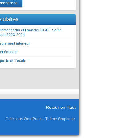
Recherche
rculaires
lement adm et financier OGEC Saint-
eph 2023-2024
èglement intérieur
et éducatif
uette de l'école
Retour en Haut
Créé sous WordPress - Thème Graphene.