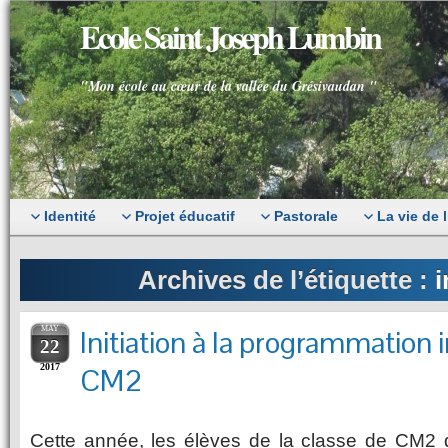
Ecole Saint Joseph Lumbin
"Mon école au cœur de la vallée du Grésivaudan "
Identité
Projet éducatif
Pastorale
La vie de 
Archives de l’étiquette :
i
MAY
Initiation à la programmation 
22
2017
CM2
Cette année, les élèves de la classe de CM2 d