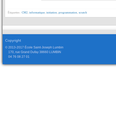
Étiquettes :
CM2
,
informatique
,
initiation
,
programmation
,
scratch
Copyright
© 2013-2017 École Saint-Joseph Lumbin
170, rue Grand Dufay 38660 LUMBIN
04 76 08 27 01