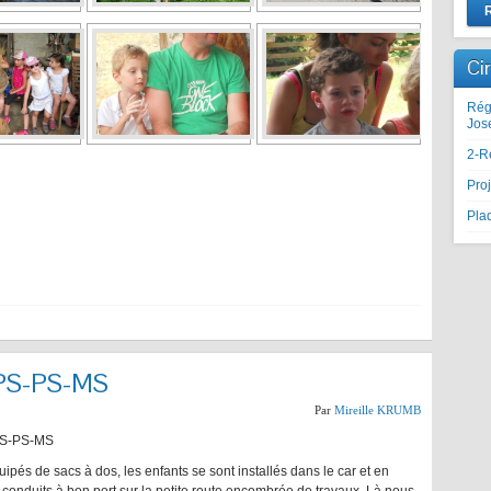
Ci
Rég
Jos
2-R
Proj
Plaq
 TPS-PS-MS
Par
Mireille KRUMB
TPS-PS-MS
ipés de sacs à dos, les enfants se sont installés dans le car et en