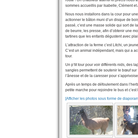
route ! Un chauffeur attentif et précis nous
sommes accueillis par Isabelle, Clément et
Nous nous installons dans la cour pour une
actionner le bâton muni d’un disque de bois
passé, c’est une masse solide qui sort de
de beurre, les presse, afin d’obtenir une mot
tartines que les enfants dégustent avec plais
L’attraction de la ferme c’est Litchi, un j
C’est un animal indépendant, mais qui a a
tour.
Un p’tit tour pour voir différents nids, des l
sangles permettent de soutenir le bœuf sur t
l’ânesse et de la caresser pour s’apprivois
Après un temps de défoulement dans l’herbe
petite marche pour rejoindre le bus et c’est l
[Afficher les photos sous forme de diapora