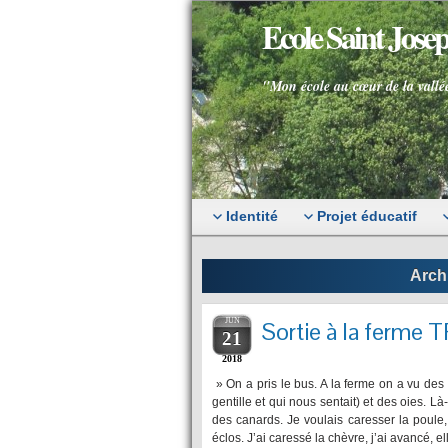
Ecole Saint Jos
"Mon école au cœur de la vallé
Identité
Projet éducatif
Archi
JUN
Sortie à la ferme
21
2018
» On a pris le bus. A la ferme on a vu des 
gentille et qui nous sentait) et des oies. Là
des canards. Je voulais caresser la poule
éclos. J’ai caressé la chèvre, j’ai avancé, e