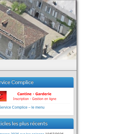
rvice Complice
icles les plus récents