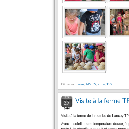
Étiquettes :
ferme
,
MS
,
PS
,
sortie
,
TPS
JUN
Visite à la ferme
27
2016
Visite à la ferme de la combe de Lancey 
Avec le soleil et une température douce, équ