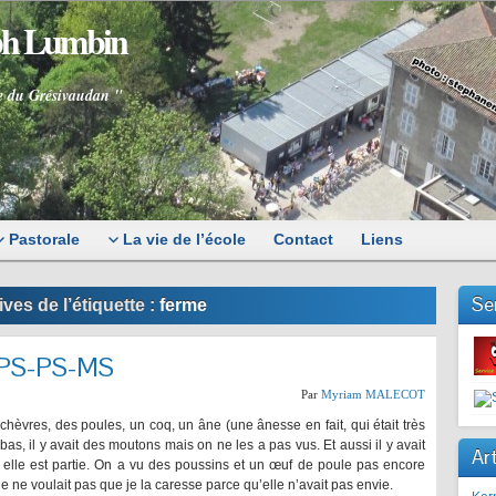
eph Lumbin
e du Grésivaudan "
Pastorale
La vie de l’école
Contact
Liens
Se
ves de l’étiquette :
ferme
 TPS-PS-MS
Par
Myriam MALECOT
chèvres, des poules, un coq, un âne (une ânesse en fait, qui était très
-bas, il y avait des moutons mais on ne les a pas vus. Et aussi il y avait
Art
, elle est partie. On a vu des poussins et un œuf de poule pas encore
lle ne voulait pas que je la caresse parce qu’elle n’avait pas envie.