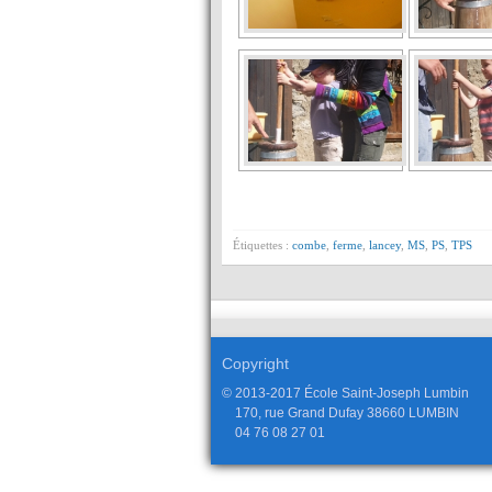
Étiquettes :
combe
,
ferme
,
lancey
,
MS
,
PS
,
TPS
Copyright
© 2013-2017 École Saint-Joseph Lumbin
170, rue Grand Dufay 38660 LUMBIN
04 76 08 27 01