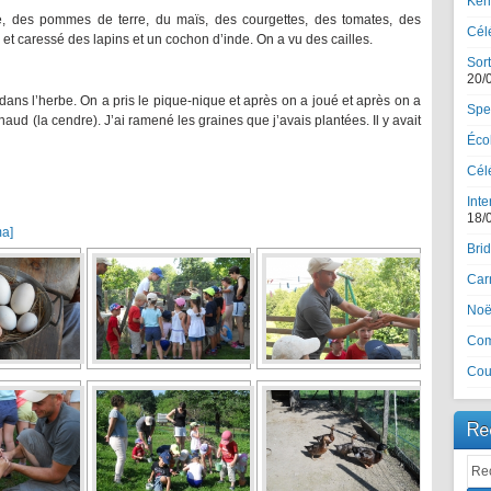
Ker
de, des pommes de terre, du maïs, des courgettes, des tomates, des
Cél
u et caressé des lapins et un cochon d’inde. On a vu des cailles.
Sort
20/
ans l’herbe. On a pris le pique-nique et après on a joué et après on a
Spe
chaud (la cendre). J’ai ramené les graines que j’avais plantées. Il y avait
Écol
Célé
Inte
18/
ma]
Brid
Car
Noël
Com
Cou
Re