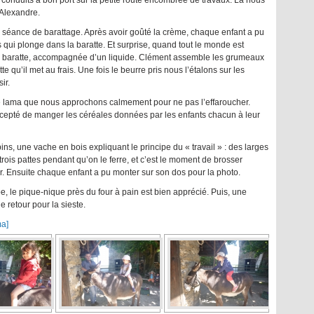
 a conduits à bon port sur la petite route encombrée de travaux. Là nous
 Alexandre.
 séance de barattage. Après avoir goûté la crème, chaque enfant a pu
 qui plonge dans la baratte. Et surprise, quand tout le monde est
 la baratte, accompagnée d’un liquide. Clément assemble les grumeaux
te qu’il met au frais. Une fois le beurre pris nous l’étalons sur les
ir.
eune lama que nous approchons calmement pour ne pas l’effaroucher.
ccepté de manger les céréales données par les enfants chacun à leur
apins, une vache en bois expliquant le principe du « travail » : des larges
rois pattes pendant qu’on le ferre, et c’est le moment de brosser
er. Ensuite chaque enfant a pu monter sur son dos pour la photo.
, le pique-nique près du four à pain est bien apprécié. Puis, une
e retour pour la sieste.
ma]