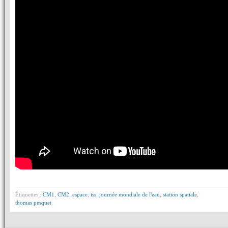
Étiquettes :
CM1
,
CM2
,
espace
,
iss
,
journée mondiale de l'eau
,
station spatiale
,
thomas pesquet