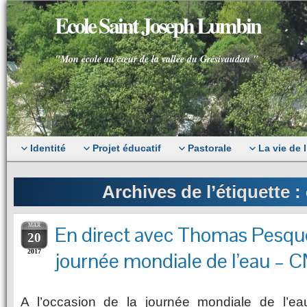
Ecole Saint Joseph Lumbin
"Mon école au cœur de la vallée du Grésivaudan "
Identité
Projet éducatif
Pastorale
La vie de 
Archives de l’étiquette :
MAR
En direct avec Thomas Pesque
20
2017
journée mondiale de l’eau –
A l’occasion de la journée mondiale de l’eau,