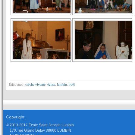
Étiquettes :
crèche vivante
,
église
,
lumbin
,
noël
Copyright
© 2013-2017 École Saint-Joseph Lumbin
170, rue Grand Dufay 38660 LUMBIN