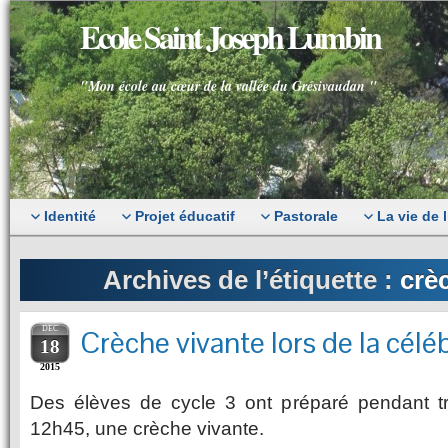
Ecole Saint Joseph Lumbin
"Mon école au cœur de la vallée du Grésivaudan "
Identité
Projet éducatif
Pastorale
La vie de 
Archives de l’étiquette :
crè
DEC
Crèche vivante lors de la célé
18
2015
Des élèves de cycle 3 ont préparé pendant t
12h45, une crèche vivante.