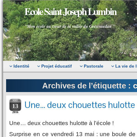
Ecole Saint Joseph Lumbin
"Mon école au cœur de la vallée du Grésivaudan "
Identité
Projet éducatif
Pastorale
La vie de 
Archives de l’étiquette :
c
MAY
Une… deux chouettes hulotte à 
13
2016
Une… deux chouettes hulotte à l’école !
Surprise en ce vendredi 13 mai : une boule de