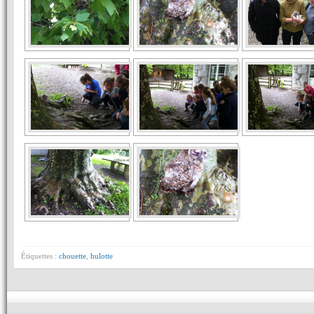
Étiquettes :
chouette
,
hulotte