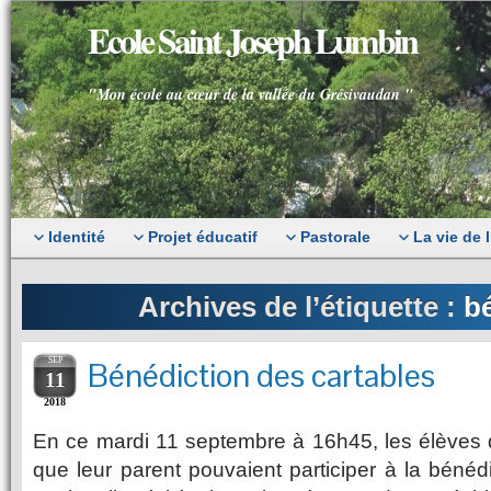
Ecole Saint Joseph Lumbin
"Mon école au cœur de la vallée du Grésivaudan "
Identité
Projet éducatif
Pastorale
La vie de 
Archives de l’étiquette :
b
SEP
Bénédiction des cartables
11
2018
En ce mardi 11 septembre à 16h45, les élèves qu
que leur parent pouvaient participer à la bénéd