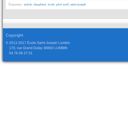
Étiquettes :
article
,
dauphiné
,
école
,
père noël
,
saint-joseph
Copyright
© 2013-2017 École Saint-Joseph Lumbin
170, rue Grand Dufay 38660 LUMBIN
04 76 08 27 01