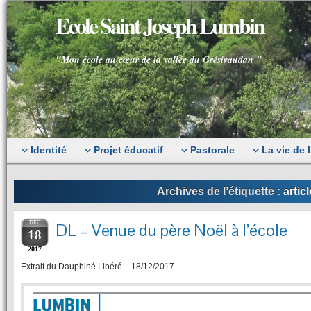
Ecole Saint Joseph Lumbin
"Mon école au cœur de la vallée du Grésivaudan "
Identité
Projet éducatif
Pastorale
La vie de 
Archives de l’étiquette :
articl
DEC
DL – Venue du père Noël à l’école
18
2017
Extrait du Dauphiné Libéré – 18/12/2017