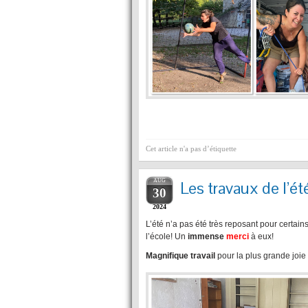
Cet article n'a pas d’étiquette
AUG
Les travaux de l’été
30
2024
L’été n’a pas été très reposant pour certai
l’école! Un
immense
merci
à eux!
Magnifique travail
pour la plus grande joie 