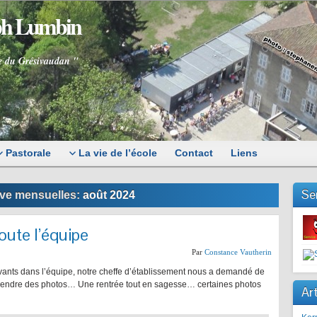
eph Lumbin
e du Grésivaudan "
Pastorale
La vie de l’école
Contact
Liens
Se
ve mensuelles:
août 2024
oute l’équipe
Par
Constance Vautherin
ivants dans l’équipe, notre cheffe d’établissement nous a demandé de
e prendre des photos… Une rentrée tout en sagesse… certaines photos
Art