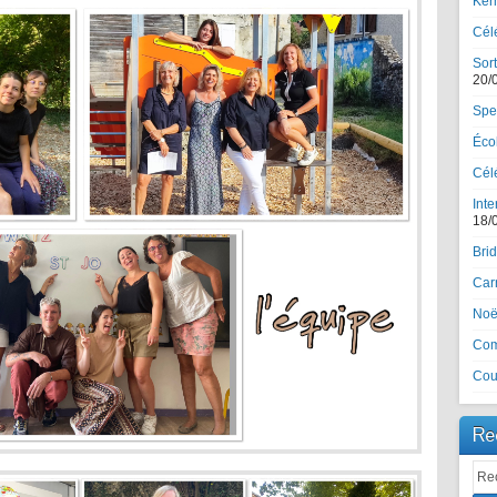
Ker
Cél
Sort
20/
Spe
Écol
Célé
Inte
18/
Brid
Car
Noël
Com
Cou
Re