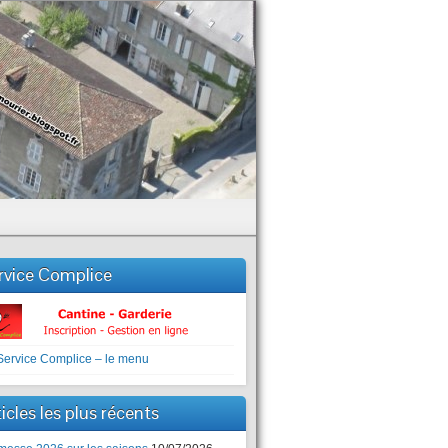
rvice Complice
icles les plus récents