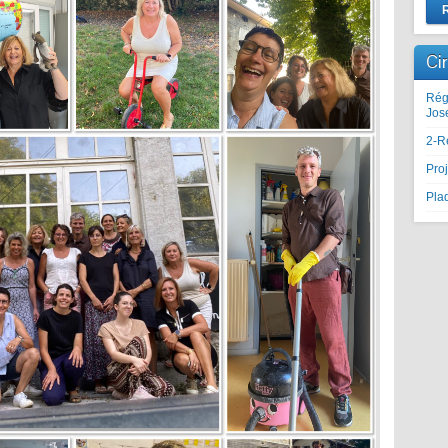
Ci
Rég
Jos
2-R
Proj
Plaq